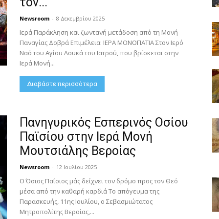
τον...
Newsroom
-
8 Δεκεμβρίου 2025
Ιερά Παράκληση και ζωντανή μετάδοση από τη Μονή
Παναγίας Δοβρά Επιμέλεια: ΙΕΡΑ ΜΟΝΟΠΑΤΙΑ Στον Ιερό
Ναό του Αγίου Λουκά του Ιατρού, που βρίσκεται στην
Ιερά Μονή...
Διαβάστε περισσότερα
Πανηγυρικός Εσπερινός Οσίου
Παϊσίου στην Ιερά Μονή
Μουτσιάλης Βεροίας
Newsroom
-
12 Ιουλίου 2025
Ο Όσιος Παΐσιος μάς δείχνει τον δρόμο προς τον Θεό
μέσα από την καθαρή καρδιά Το απόγευμα της
Παρασκευής, 11ης Ιουλίου, ο Σεβασμιώτατος
Μητροπολίτης Βεροίας,...