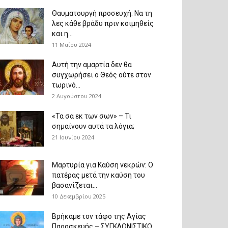
Θαυματουργή προσευχή: Να τη
λες κάθε βράδυ πριν κοιμηθείς
και η...
11 Μαΐου 2024
Αυτή την αμαρτία δεν θα
συγχωρήσει ο Θεός ούτε στον
τωρινό...
2 Αυγούστου 2024
«Τα σα εκ των σων» – Τι
σημαίνουν αυτά τα λόγια;
21 Ιουνίου 2024
Μαρτυρία για Καύση νεκρών: Ο
πατέρας μετά την καύση του
βασανίζεται...
10 Δεκεμβρίου 2025
Βρήκαμε τον τάφο της Αγίας
Παρασκευής – ΣΥΓΚΛΟΝΙΣΤΙΚΟ