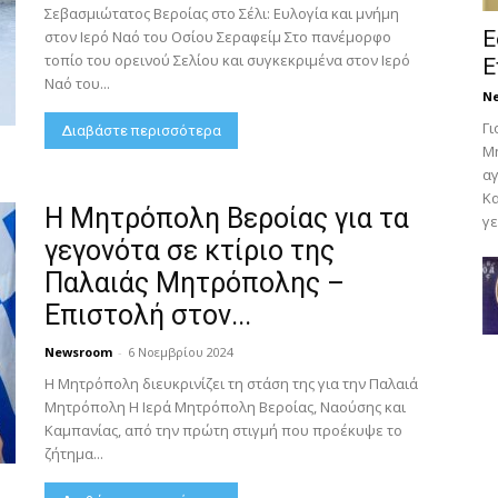
Σεβασμιώτατος Βεροίας στο Σέλι: Ευλογία και μνήμη
Ε
στον Ιερό Ναό του Οσίου Σεραφείμ Στο πανέμορφο
τοπίο του ορεινού Σελίου και συγκεκριμένα στον Ιερό
Ε
Ναό του...
N
Γι
Διαβάστε περισσότερα
Μη
αγ
Κα
Η Μητρόπολη Βεροίας για τα
γε
γεγονότα σε κτίριο της
Παλαιάς Μητρόπολης –
Επιστολή στον...
Newsroom
-
6 Νοεμβρίου 2024
Η Μητρόπολη διευκρινίζει τη στάση της για την Παλαιά
Μητρόπολη Η Ιερά Μητρόπολη Βεροίας, Ναούσης και
Καμπανίας, από την πρώτη στιγμή που προέκυψε το
ζήτημα...