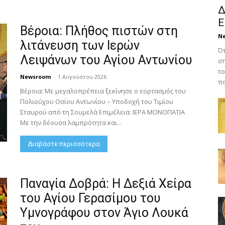
Δ
Ε
Βέροια: Πλήθος πιστών στη
N
λιτάνευση των Ιερών
Ότ
Λειψάνων του Αγίου Αντωνίου
σπ
το
Newsroom
-
1 Αυγούστου 2026
πο
Βέροια: Με μεγαλοπρέπεια ξεκίνησε ο εορτασμός του
Πολιούχου Οσίου Αντωνίου – Υποδοχή του Τιμίου
Σταυρού από τη Σουμελά Επιμέλεια: ΙΕΡΑ ΜΟΝΟΠΑΤΙΑ
Με την δέουσα λαμπρότητα και...
Διαβάστε περισσότερα
Παναγία Δοβρά: Η Δεξιά Χείρα
του Αγίου Γερασίμου του
Υμνογράφου στον Άγιο Λουκά