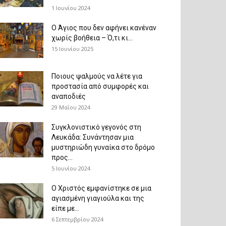
1 Ιουνίου 2024
Ο Άγιος που δεν αφήνει κανέναν
χωρίς βοήθεια – Ό,τι κι...
15 Ιουνίου 2025
Ποιους ψαλμούς να λέτε για
προστασία από συμφορές και
αναποδιές
29 Μαΐου 2024
Συγκλονιστικό γεγονός στη
Λευκάδα: Συνάντησαν μια
μυστηριώδη γυναίκα στο δρόμο
προς...
5 Ιουνίου 2024
Ο Χριστός εμφανίστηκε σε μια
αγιασμένη γιαγιούλα και της
είπε με...
6 Σεπτεμβρίου 2024