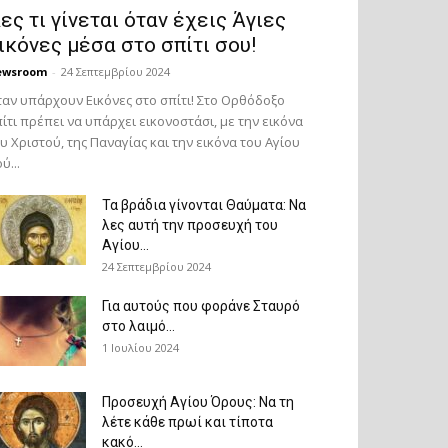
ες τι γίνεται όταν έχεις Άγιες
ικόνες μέσα στο σπίτι σου!
ewsroom
-
24 Σεπτεμβρίου 2024
αν υπάρχουν Εικόνες στο σπίτι! Στο Ορθόδοξο
ίτι πρέπει να υπάρχει εικονοστάσι, με την εικόνα
υ Χριστού, της Παν­αγίας και την εικόνα του Αγίου
ύ...
Τα βράδια γίνονται Θαύματα: Να
λες αυτή την προσευχή του
Αγίου...
24 Σεπτεμβρίου 2024
Για αυτούς που φοράνε Σταυρό
στο λαιμό…
1 Ιουλίου 2024
Προσευχή Αγίου Όρους: Να τη
λέτε κάθε πρωί και τίποτα
κακό...