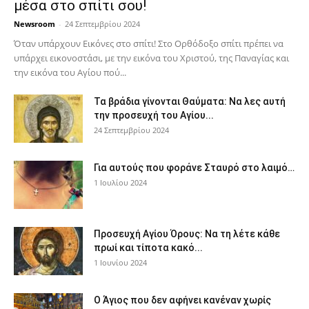
μέσα στο σπίτι σου!
Newsroom
-
24 Σεπτεμβρίου 2024
Όταν υπάρχουν Εικόνες στο σπίτι! Στο Ορθόδοξο σπίτι πρέπει να
υπάρχει εικονοστάσι, με την εικόνα του Χριστού, της Παν­αγίας και
την εικόνα του Αγίου πού...
Τα βράδια γίνονται Θαύματα: Να λες αυτή
την προσευχή του Αγίου...
24 Σεπτεμβρίου 2024
Για αυτούς που φοράνε Σταυρό στο λαιμό…
1 Ιουλίου 2024
Προσευχή Αγίου Όρους: Να τη λέτε κάθε
πρωί και τίποτα κακό...
1 Ιουνίου 2024
Ο Άγιος που δεν αφήνει κανέναν χωρίς