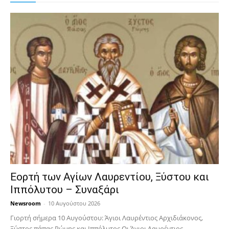
Εορτή των Αγίων Λαυρεντίου, Ξύστου και
Ιππόλυτου – Συναξάρι
Newsroom
-
10 Αυγούστου 2026
Γιορτή σήμερα 10 Αυγούστου: Άγιοι Λαυρέντιος Αρχιδιάκονος,
Ξύστος πάπας Ρώμης και Ιππόλυτος Οι Άγιοι Λαυρέντιος