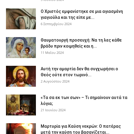
Ο Χριστός εμφανίστηκε σε μια αγιασμένη
γιαγιούλα και της είπε με...
6 Σεπτεμβρίου 2024
Θαυματουργή προσευχή: Να τη λες κάθε
βράδυ πριν κοιμηθείς και η...
11 Μαΐου 2024
Αυτή την αμαρτία δεν θα συγχωρήσει ο
Θεός ούτε στον τωρινό...
2 Αυγούστου 2024
«Τα σα εκ των σων» – Τι σημαίνουν αυτά τα
λόγια;
21 Ιουνίου 2024
Μαρτυρία για Καύση νεκρών: Ο πατέρας
μετά την καύση του βασανίζεται...