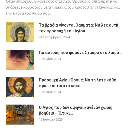
Όταν υπάρχουν Εικόνες στο σπίτι! Στο Ορθόδοξο σπίτι πρέπει να
υπάρχει εικονοστάσι, με την εικόνα του Χριστού, της Παν­αγίας και
την εικόνα του Αγίου πού...
Τα βράδια γίνονται Θαύματα: Να λες αυτή
την προσευχή του Αγίου...
24 Σεπτεμβρίου 2024
Για αυτούς που φοράνε Σταυρό στο λαιμό…
1 Ιουλίου 2024
Προσευχή Αγίου Όρους: Να τη λέτε κάθε
πρωί και τίποτα κακό...
1 Ιουνίου 2024
Ο Άγιος που δεν αφήνει κανέναν χωρίς
βοήθεια – Ό,τι κι...
15 Ιουνίου 2025