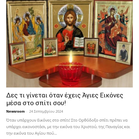
Δες τι γίνεται όταν έχεις Άγιες Εικόνες
μέσα στο σπίτι σου!
Newsroom
-
24 Σεπτεμβρίου 2024
Όταν υπάρχουν Εικόνες στο σπίτι! Στο Ορθόδοξο σπίτι πρέπει να
υπάρχει εικονοστάσι, με την εικόνα του Χριστού, της Παν­αγίας και
την εικόνα του Αγίου πού...