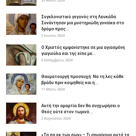
29 Μαΐου 2024
Συγκλονιστικό γεγονός στη Λευκάδα:
Συνάντησαν μια μυστηριώδη γυναίκα στο
δρόμο προς...
5 Ιουνίου 2024
Ο Χριστός εμφανίστηκε σε μια αγιασμένη
γιαγιούλα και της είπε με...
6 Σεπτεμβρίου 2024
Θαυματουργή προσευχή: Να τη λες κάθε
βράδυ πριν κοιμηθείς και η...
11 Μαΐου 2024
Αυτή την αμαρτία δεν θα συγχωρήσει ο
Θεός ούτε στον τωρινό...
2 Αυγούστου 2024
«Τα σα εκ των σων» – Τι σημαίνουν αυτά τα