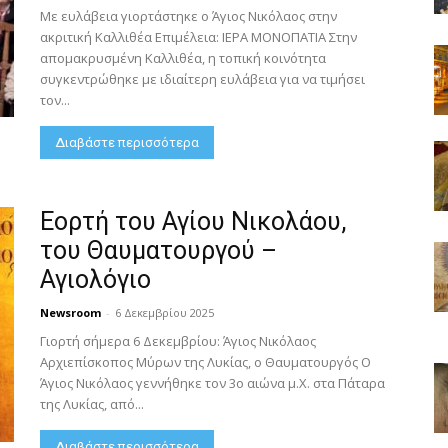
Με ευλάβεια γιορτάστηκε ο Άγιος Νικόλαος στην
ακριτική Καλλιθέα Επιμέλεια: ΙΕΡΑ ΜΟΝΟΠΑΤΙΑ Στην
απομακρυσμένη Καλλιθέα, η τοπική κοινότητα
συγκεντρώθηκε με ιδιαίτερη ευλάβεια για να τιμήσει
τον...
Διαβάστε περισσότερα
Εορτή του Αγίου Νικολάου,
του Θαυματουργού –
Αγιολόγιο
Newsroom
-
6 Δεκεμβρίου 2025
Γιορτή σήμερα 6 Δεκεμβρίου: Άγιος Νικόλαος
Αρχιεπίσκοπος Μύρων της Λυκίας, ο Θαυματουργός Ο
Άγιος Νικόλαος γεννήθηκε τον 3ο αιώνα μ.Χ. στα Πάταρα
της Λυκίας, από...
Διαβάστε περισσότερα