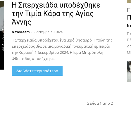
Η Σπερχειάδα υποδέχθηκε
Ε
την Τιμία Κάρα της Αγίας
Π
Άννης
N
Newsroom
-
2 Δεκεμβρίου 2024
Γι
Πέ
Η Σπερχειάδα υποδέχεται ένα ιερό θησαυρό Η πόλη της
Δο
Σπερχειάδος βίωσε μια μοναδική πνευματική εμπειρία
Με
την Κυριακή 1 Δεκεμβρίου 2024. Η Ιερά Μητρόπολη
Φθιώτιδος υποδέχτηκε...
Διαβάστε περισσότερα
Σελίδα 1 από 2