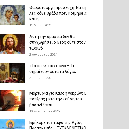
Θαυματουργή προσευχή: Να τη
λες κάθε βράδυ πριν κοιμηθείς
και η...
11 Μαΐου 2024
Αυτή την αμαρτία δεν θα
συγχωρήσει ο Θεός ούτε στον
τωρινό...
2 Αυγούστου 2024
«Τα σα εκ των σων» – Τι
σημαίνουν αυτά τα λόγια;
21 Ιουνίου 2024
Μαρτυρία για Καύση νεκρών: Ο
πατέρας μετά την καύση του
βασανίζεται...
10 Δεκεμβρίου 2025
Βρήκαμε τον τάφο της Αγίας
Παρασκευής – ΣΥΓΚΛΟΝΙΣΤΙΚΟ