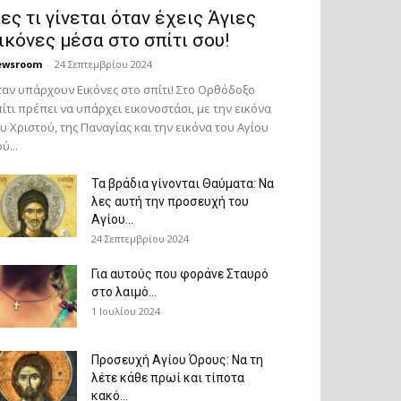
ες τι γίνεται όταν έχεις Άγιες
ικόνες μέσα στο σπίτι σου!
ewsroom
-
24 Σεπτεμβρίου 2024
αν υπάρχουν Εικόνες στο σπίτι! Στο Ορθόδοξο
ίτι πρέπει να υπάρχει εικονοστάσι, με την εικόνα
υ Χριστού, της Παν­αγίας και την εικόνα του Αγίου
ύ...
Τα βράδια γίνονται Θαύματα: Να
λες αυτή την προσευχή του
Αγίου...
24 Σεπτεμβρίου 2024
Για αυτούς που φοράνε Σταυρό
στο λαιμό…
1 Ιουλίου 2024
Προσευχή Αγίου Όρους: Να τη
λέτε κάθε πρωί και τίποτα
κακό...