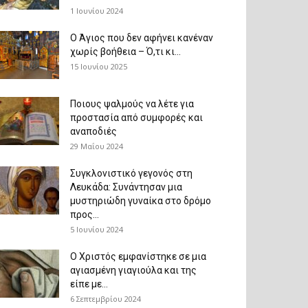
1 Ιουνίου 2024
Ο Άγιος που δεν αφήνει κανέναν
χωρίς βοήθεια – Ό,τι κι...
15 Ιουνίου 2025
Ποιους ψαλμούς να λέτε για
προστασία από συμφορές και
αναποδιές
29 Μαΐου 2024
Συγκλονιστικό γεγονός στη
Λευκάδα: Συνάντησαν μια
μυστηριώδη γυναίκα στο δρόμο
προς...
5 Ιουνίου 2024
Ο Χριστός εμφανίστηκε σε μια
αγιασμένη γιαγιούλα και της
είπε με...
6 Σεπτεμβρίου 2024