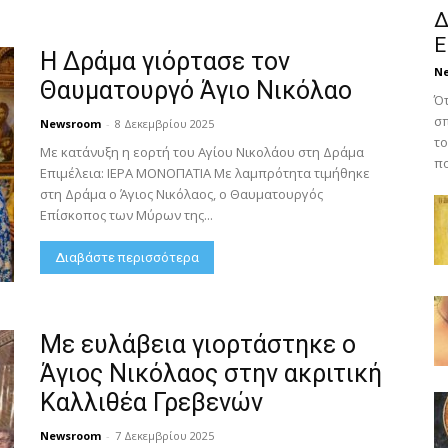
Δ
Ε
Η Δράμα γιόρτασε τον
N
Θαυματουργό Άγιο Νικόλαο
Ότ
σπ
Newsroom
-
8 Δεκεμβρίου 2025
το
Με κατάνυξη η εορτή του Αγίου Νικολάου στη Δράμα
πο
Επιμέλεια: ΙΕΡΑ ΜΟΝΟΠΑΤΙΑ Με λαμπρότητα τιμήθηκε
στη Δράμα ο Άγιος Νικόλαος, ο Θαυματουργός
Επίσκοπος των Μύρων της...
Διαβάστε περισσότερα
Με ευλάβεια γιορτάστηκε ο
Άγιος Νικόλαος στην ακριτική
Καλλιθέα Γρεβενών
Newsroom
-
7 Δεκεμβρίου 2025