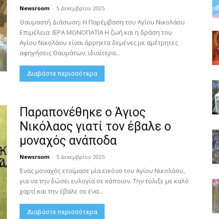
Newsroom
-
5 Δεκεμβρίου 2025
Θαυμαστή Διάσωση: Η Παρέμβαση του Αγίου Νικολάου
Επιμέλεια: ΙΕΡΑ ΜΟΝΟΠΑΤΙΑ Η ζωή και η δράση του
Αγίου Νικολάου είναι άρρηκτα δεμένες με αμέτρητες
αφηγήσεις Θαυμάτων, ιδιαίτερα...
Διαβάστε περισσότερα
Παραπονέθηκε ο Άγιος
Νικόλαος γιατί τον έβαλε ο
μοναχός ανάποδα
Newsroom
-
5 Δεκεμβρίου 2025
Ένας μοναχός ετοίμασε μία εικόνα του Αγίου Νικολάου,
για να την δώσει ευλογία σε κάποιον. Την τύλιξε με καλό
χαρτί και την έβαλε σε ένα...
Διαβάστε περισσότερα