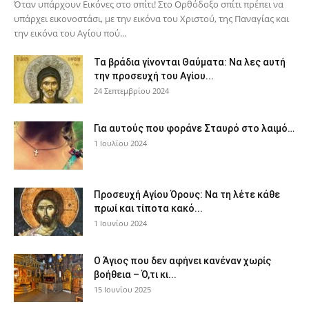
Όταν υπάρχουν Εικόνες στο σπίτι! Στο Ορθόδοξο σπίτι πρέπει να
υπάρχει εικονοστάσι, με την εικόνα του Χριστού, της Παν­αγίας και
την εικόνα του Αγίου πού...
Τα βράδια γίνονται Θαύματα: Να λες αυτή
την προσευχή του Αγίου...
24 Σεπτεμβρίου 2024
Για αυτούς που φοράνε Σταυρό στο λαιμό…
1 Ιουλίου 2024
Προσευχή Αγίου Όρους: Να τη λέτε κάθε
πρωί και τίποτα κακό...
1 Ιουνίου 2024
Ο Άγιος που δεν αφήνει κανέναν χωρίς
βοήθεια – Ό,τι κι...
15 Ιουνίου 2025