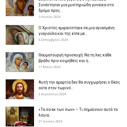
Συνάντησαν μια μυστηριώδη γυναίκα στο
δρόμο προς...
5 Ιουνίου 2024
Ο Χριστός εμφανίστηκε σε μια αγιασμένη
γιαγιούλα και της είπε με...
6 Σεπτεμβρίου 2024
Θαυματουργή προσευχή: Να τη λες κάθε
βράδυ πριν κοιμηθείς και η...
11 Μαΐου 2024
Αυτή την αμαρτία δεν θα συγχωρήσει ο Θεός
ούτε στον τωρινό...
2 Αυγούστου 2024
«Τα σα εκ των σων» – Τι σημαίνουν αυτά τα
λόγια;
21 Ιουνίου 2024