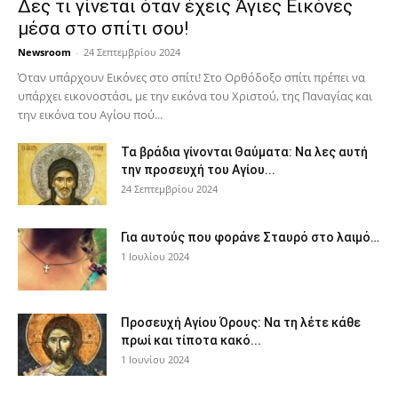
Δες τι γίνεται όταν έχεις Άγιες Εικόνες
μέσα στο σπίτι σου!
Newsroom
-
24 Σεπτεμβρίου 2024
Όταν υπάρχουν Εικόνες στο σπίτι! Στο Ορθόδοξο σπίτι πρέπει να
υπάρχει εικονοστάσι, με την εικόνα του Χριστού, της Παν­αγίας και
την εικόνα του Αγίου πού...
Τα βράδια γίνονται Θαύματα: Να λες αυτή
την προσευχή του Αγίου...
24 Σεπτεμβρίου 2024
Για αυτούς που φοράνε Σταυρό στο λαιμό…
1 Ιουλίου 2024
Προσευχή Αγίου Όρους: Να τη λέτε κάθε
πρωί και τίποτα κακό...
1 Ιουνίου 2024