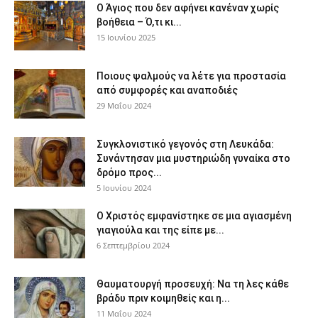
Ο Άγιος που δεν αφήνει κανέναν χωρίς
βοήθεια – Ό,τι κι...
15 Ιουνίου 2025
Ποιους ψαλμούς να λέτε για προστασία
από συμφορές και αναποδιές
29 Μαΐου 2024
Συγκλονιστικό γεγονός στη Λευκάδα:
Συνάντησαν μια μυστηριώδη γυναίκα στο
δρόμο προς...
5 Ιουνίου 2024
Ο Χριστός εμφανίστηκε σε μια αγιασμένη
γιαγιούλα και της είπε με...
6 Σεπτεμβρίου 2024
Θαυματουργή προσευχή: Να τη λες κάθε
βράδυ πριν κοιμηθείς και η...
11 Μαΐου 2024