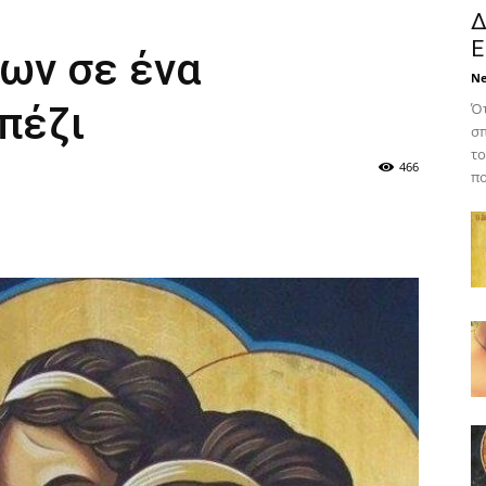
Δ
Ε
ων σε ένα
N
πέζι
Ότ
σπ
το
466
πο