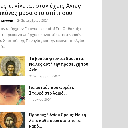
ες τι γίνεται όταν έχεις Άγιες
ικόνες μέσα στο σπίτι σου!
ewsroom
-
24 Σεπτεμβρίου 2024
αν υπάρχουν Εικόνες στο σπίτι! Στο Ορθόδοξο
ίτι πρέπει να υπάρχει εικονοστάσι, με την εικόνα
υ Χριστού, της Παν­αγίας και την εικόνα του Αγίου
ύ...
Τα βράδια γίνονται Θαύματα:
Να λες αυτή την προσευχή του
Αγίου...
24 Σεπτεμβρίου 2024
Για αυτούς που φοράνε
Σταυρό στο λαιμό…
1 Ιουλίου 2024
Προσευχή Αγίου Όρους: Να τη
λέτε κάθε πρωί και τίποτα
κακό...