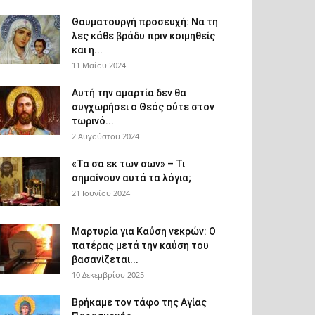
Θαυματουργή προσευχή: Να τη
λες κάθε βράδυ πριν κοιμηθείς
και η...
11 Μαΐου 2024
Αυτή την αμαρτία δεν θα
συγχωρήσει ο Θεός ούτε στον
τωρινό...
2 Αυγούστου 2024
«Τα σα εκ των σων» – Τι
σημαίνουν αυτά τα λόγια;
21 Ιουνίου 2024
Μαρτυρία για Καύση νεκρών: Ο
πατέρας μετά την καύση του
βασανίζεται...
10 Δεκεμβρίου 2025
Βρήκαμε τον τάφο της Αγίας