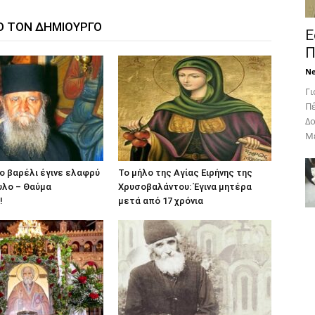
Ο ΤΟΝ ΔΗΜΙΟΥΡΓΟ
Ε
Π
N
Γι
Πέ
Δο
Με
 βαρέλι έγινε ελαφρύ
Το μήλο της Αγίας Ειρήνης της
υλο – Θαύμα
Χρυσοβαλάντου: Έγινα μητέρα
!
μετά από 17 χρόνια