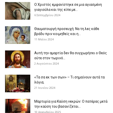
Ο Χριστός εμφανίστηκε σε μια αγιασμένη
γιαγιούλα και της είπε με...
6 Σεπτεμβρίου 2024
Θαυματουργή προσευχή: Να τη λες κάθε
βράδυ πριν κοιμηθείς και η...
11 Μαΐου 2024
Αυτή την αμαρτία δεν θα συγχωρήσει ο Θεός
ούτε στον τωρινό...
2 Αυγούστου 2024
«Τα σα εκ των σων» – Τι σημαίνουν αυτά τα
λόγια;
21 Ιουνίου 2024
Μαρτυρία για Καύση νεκρών: Ο πατέρας μετά
την καύση του βασανίζεται...
10 Δεκεμβρίου 2025