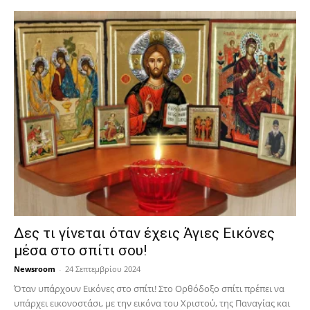
Δες τι γίνεται όταν έχεις Άγιες Εικόνες
μέσα στο σπίτι σου!
Newsroom
-
24 Σεπτεμβρίου 2024
Όταν υπάρχουν Εικόνες στο σπίτι! Στο Ορθόδοξο σπίτι πρέπει να
υπάρχει εικονοστάσι, με την εικόνα του Χριστού, της Παν­αγίας και