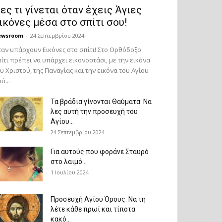
ες τι γίνεται όταν έχεις Άγιες
ικόνες μέσα στο σπίτι σου!
ewsroom
-
24 Σεπτεμβρίου 2024
αν υπάρχουν Εικόνες στο σπίτι! Στο Ορθόδοξο
ίτι πρέπει να υπάρχει εικονοστάσι, με την εικόνα
υ Χριστού, της Παν­αγίας και την εικόνα του Αγίου
ύ...
Τα βράδια γίνονται Θαύματα: Να
λες αυτή την προσευχή του
Αγίου...
24 Σεπτεμβρίου 2024
Για αυτούς που φοράνε Σταυρό
στο λαιμό…
1 Ιουλίου 2024
Προσευχή Αγίου Όρους: Να τη
λέτε κάθε πρωί και τίποτα
κακό...