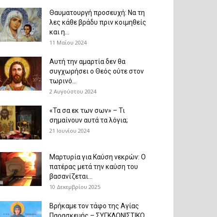
Θαυματουργή προσευχή: Να τη
λες κάθε βράδυ πριν κοιμηθείς
και η...
11 Μαΐου 2024
Αυτή την αμαρτία δεν θα
συγχωρήσει ο Θεός ούτε στον
τωρινό...
2 Αυγούστου 2024
«Τα σα εκ των σων» – Τι
σημαίνουν αυτά τα λόγια;
21 Ιουνίου 2024
Μαρτυρία για Καύση νεκρών: Ο
πατέρας μετά την καύση του
βασανίζεται...
10 Δεκεμβρίου 2025
Βρήκαμε τον τάφο της Αγίας
Παρασκευής – ΣΥΓΚΛΟΝΙΣΤΙΚΟ