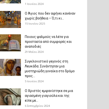
1 Ιουνίου 2024
Ο Άγιος που δεν αφήνει κανέναν
χωρίς βοήθεια – Ό,τι κι...
15 Ιουνίου 2025
Ποιους ψαλμούς να λέτε για
προστασία από συμφορές και
αναποδιές
29 Μαΐου 2024
Συγκλονιστικό γεγονός στη
Λευκάδα: Συνάντησαν μια
μυστηριώδη γυναίκα στο δρόμο
προς...
5 Ιουνίου 2024
Ο Χριστός εμφανίστηκε σε μια
αγιασμένη γιαγιούλα και της
είπε με...
6 Σεπτεμβρίου 2024