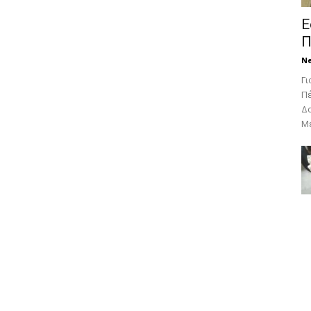
Ε
Π
N
Γι
Πέ
Δο
Με