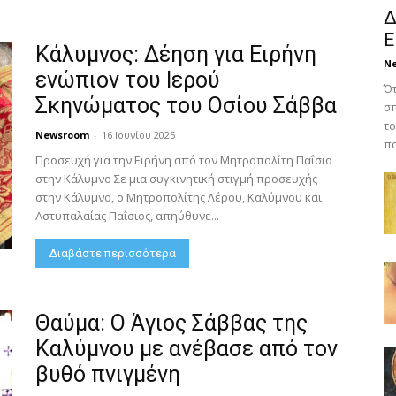
Δ
Ε
Κάλυμνος: Δέηση για Ειρήνη
N
ενώπιον του Ιερού
Ότ
Σκηνώματος του Οσίου Σάββα
σπ
το
Newsroom
-
16 Ιουνίου 2025
πο
Προσευχή για την Ειρήνη από τον Μητροπολίτη Παΐσιο
στην Κάλυμνο Σε μια συγκινητική στιγμή προσευχής
στην Κάλυμνο, ο Μητροπολίτης Λέρου, Καλύμνου και
Αστυπαλαίας Παΐσιος, απηύθυνε...
Διαβάστε περισσότερα
Θαύμα: Ο Άγιος Σάββας της
Καλύμνου με ανέβασε από τον
βυθό πνιγμένη