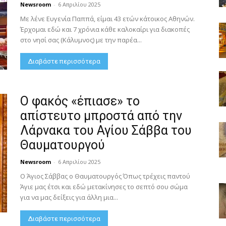
Newsroom
-
6 Απριλίου 2025
Με λένε Ευγενία Παππά, είμαι 43 ετών κάτοικος Αθηνών.
Έρχομαι εδώ και 7 χρόνια κάθε καλοκαίρι για διακοπές
στο νησί σας (Κάλυμνος) με την παρέα...
Διαβάστε περισσότερα
Ο φακός «έπιασε» το
απίστευτο μπροστά από την
Λάρνακα του Αγίου Σάββα του
Θαυματουργού
Newsroom
-
6 Απριλίου 2025
Ο Άγιος Σάββας ο Θαυματουργός Όπως τρέχεις παντού
Άγιε μας έτσι και εδώ μετακίνησες το σεπτό σου σώμα
για να μας δείξεις για άλλη μια...
Διαβάστε περισσότερα