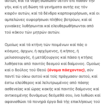
αυτών, καί τά νέφη δώσωσιν υετόν επί πάσαν τήν
γήν, καί η γή δώση τά γενήματα αυτής εις τόν
καιρόν αυτών, καί τά δένδρα καρποφορήσωσι, καί οι
αμπελώνες ευφορήσωσι πλήθος βοτρύων, καί αί
γυναίκες λυθήσωνται καί ελευθερωθήσωνται από
τού κάκου τών μητρών αυτών.
Ομοίως καί τά κτήνη τών ποιμένων καί πάς ο
κόσμος, άρχων, ή αρχόμενος, ή κήπος, ή
μελισσουργός, ή μετάξουργος καί πάσα η κτήσις
λυθήσεται από παντός δεσμού καί δαίμονος. Ομοίως
καί ο δούλος τού Θεού
(όνομα πάσχοντος)
, σύν
παντί τώ οίκω αυτού καί τοίς πράγμασιν αυτού, καί
έστω ελεύθερος καί λελυτρωμένος από πάσης
ασθενείας καί ώρας κακής καί παντός δαίμονος καί
αντικειμένης δυνάμεως δεόμεθά σου, ίνα λυθώσι καί
αφανισθώσι τά πονηρά έργα διά τής επικλήσεως τού