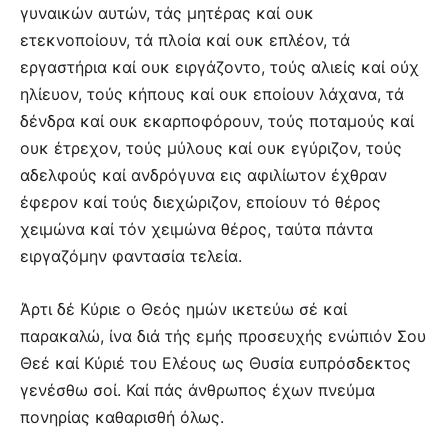
γυναικών αυτών, τάς μητέρας καί ουκ
ετεκνοποίουν, τά πλοία καί ουκ επλέον, τά
εργαστήρια καί ουκ ειργάζοντο, τούς αλιείς καί ούχ
ηλίευον, τούς κήπους καί ουκ εποίουν λάχανα, τά
δένδρα καί ουκ εκαρποφόρουν, τούς ποταμούς καί
ουκ έτρεχον, τούς μύλους καί ουκ εγύριζον, τούς
αδελφούς καί ανδρόγυνα εις αφιλίωτον έχθραν
έφερον καί τούς διεχώριζον, εποίουν τό θέρος
χειμώνα καί τόν χειμώνα θέρος, ταύτα πάντα
ειργαζόμην φαντασία τελεία.
Άρτι δέ Κύριε ο Θεός ημών ικετεύω σέ καί
παρακαλώ, ίνα διά τής εμής προσευχής ενώπιόν Σου
Θεέ καί Κύριέ του Ελέους ως Θυσία ευπρόσδεκτος
γενέσθω σοί. Καί πάς άνθρωπος έχων πνεύμα
πονηρίας καθαρισθή όλως.