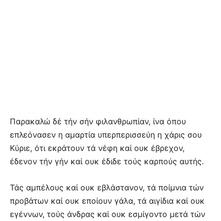
Παρακαλώ δέ τήν σήν φιλανθρωπίαν, ίνα όπου
επλεόνασεν η αμαρτία υπερπερισσεύη η χάρις σου
Κύριε, ότι εκράτουν τά νέφη καί ουκ έβρεχον,
έδενον τήν γήν καί ουκ έδιδε τούς καρπούς αυτής.
Τάς αμπέλους καί ουκ εβλάστανον, τά ποίμνια τών
προβάτων καί ουκ εποίουν γάλα, τά αιγίδια καί ουκ
εγέννων, τούς άνδρας καί ουκ εσμίγοντο μετά τών