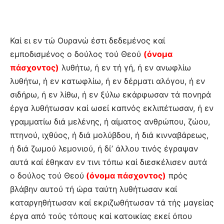
Καί ει εν τώ Ουρανώ έστι δεδεμένος καί
εμποδισμένος ο δούλος τού Θεού
(όνομα
πάσχοντος)
λυθήτω, ή εν τή γή, ή εν ανωφλίω
λυθήτω, ή εν κατωφλίω, ή εν δέρματι αλόγου, ή εν
σιδήρω, ή εν λίθω, ή εν ξύλω εκάρφωσαν τά πονηρά
έργα λυθήτωσαν καί ωσεί καπνός εκλιπέτωσαν, ή εν
γραμματίω διά μελένης, ή αίματος ανθρώπου, ζώου,
πτηνού, ιχθύος, ή διά μολύβδου, ή διά κινναβάρεως,
ή διά ζωμού λεμονιού, ή δί’ άλλου τινός έγραψαν
αυτά καί έθηκαν εν τινι τόπω καί διεσκέλισεν αυτά
ο δούλος τού Θεού
(όνομα πάσχοντος)
πρός
βλάβην αυτού τή ώρα ταύτη λυθήτωσαν καί
καταργηθήτωσαν καί εκριζωθήτωσαν τά τής μαγείας
έργα από τούς τόπους καί κατοικίας εκεί όπου