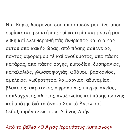
Ναί, Κύριε, δεομένου σου επάκουσόν μου, ίνα οπού
ευρίσκεται η ευκτήριος καί ικετηρία αύτη ευχή μου
λυθή καί ελευθερωθή πάς άνθρωπος καί ο οίκος
αυτού από κακής ώρας, από πάσης ασθενείας,
παντός αφορισμού τέ καί αναθέματος, από πάσης
κατάρας, από πάσης οργής, εμποδίου, δυσπραγίας,
καταλαλιάς, γλωσσοφαγιάς, φθόνου, βασκανίας,
αμελείας, νωθρότητος, λαιμαργίας, αδυναμίας,
βλακείας, ακρατείας, αφροσύνης, υπερηφανείας,
ασπλαγχνίας, αδικίας, αλαζονείας καί πάσης πλάνης
καί απάτης διά τό όνομά Σου τό Άγιον καί
δεδοξασμένον εις τούς Αιώνας Αμήν.
Από το βιβλίο «Ο Άγιος Ιερομάρτυς Κυπριανός»