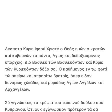
Δέσποτα Κύριε Ιησού Χριστέ ο Θεός ημών ο κρατών
καί κυβερνών τά πάντα, Άγιος καί δεδοξασμένος
υπάρχεις. Διό Βασιλεύ τών Βασιλευόντων καί Κύριε
τών Κυριευόντων δόξα σοί. Ο καθήμενος εν τώ φωτί
τώ απείρω καί απροσίτω βροτοίς, όπερ είδον
δυνάμεις χιλιάδες καί μυριάδες Αγίων Αγγέλων καί
Αρχαγγέλων.
Σύ γιγνώσκεις τά κρύφια του ταπεινού δούλου σου
Κυπριανού. Ότι ουκ εγίγνωσκον πρότερoν τά σά