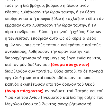
ταύτην, ή διά βρόχου, βούρλου ή άλλου τινός
έδεσαν, λυθήτωσαν τήν ώραν ταύτην, ή εν ύδατι
εποίησαν αυτά ή κούφω ξύλω ή κοχλάζοντι ύδατι άν
έβρασαν αυτά λυθήτωσαν τήν ώραν ταύτην, ή εν
αίματι ανθρώπου, ζώου, ή πτηνού, ή ιχθύος ζώντων
ή τεθνεώτων εποίησαν αυτά ως σύ,Κύριε ο Θεός
ημών γινώσκεις τούς τόπους καί τρόπους καί τούς
ανθρώπους, λυθήτωσαν τήν ώραν ταύτην καί
διαρρηχθήτωσαν τά τής μαγείας έργα ένθα κείνται,
καί τόν μέν δούλον σου
(όνομα πάσχοντος)
διαφύλαξον σύν παντί τώ Οίκω αυτού, τά δέ πονηρά
έργα λυθήτωσαν καί απωλεσθήτωσαν καί ωσεί
καπνός εκλιπέτωσαν από τόν δούλον τού Θεού
(όνομα πάσχοντος)
εν ονόματι τού Πατρός καί τού
Υιού καί τού Αγίου Πνεύματος καί διά τής δόξης τού
Μεγάλου Θεού τού Ζώντος συντριβήτωσαν τή