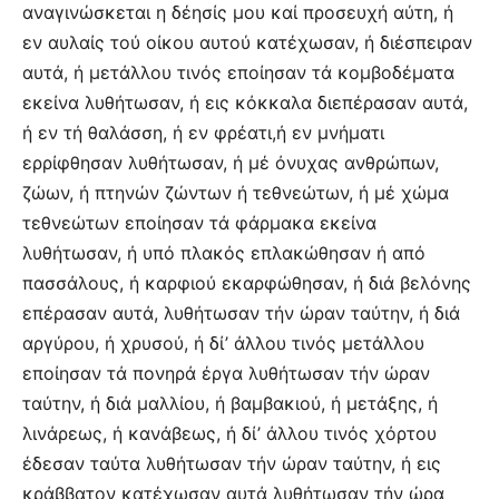
αναγινώσκεται η δέησίς μου καί προσευχή αύτη, ή
εν αυλαίς τού οίκου αυτού κατέχωσαν, ή διέσπειραν
αυτά, ή μετάλλου τινός εποίησαν τά κομβοδέματα
εκείνα λυθήτωσαν, ή εις κόκκαλα διεπέρασαν αυτά,
ή εν τή θαλάσση, ή εν φρέατι,ή εν μνήματι
ερρίφθησαν λυθήτωσαν, ή μέ όνυχας ανθρώπων,
ζώων, ή πτηνών ζώντων ή τεθνεώτων, ή μέ χώμα
τεθνεώτων εποίησαν τά φάρμακα εκείνα
λυθήτωσαν, ή υπό πλακός επλακώθησαν ή από
πασσάλους, ή καρφιού εκαρφώθησαν, ή διά βελόνης
επέρασαν αυτά, λυθήτωσαν τήν ώραν ταύτην, ή διά
αργύρου, ή χρυσού, ή δί’ άλλου τινός μετάλλου
εποίησαν τά πονηρά έργα λυθήτωσαν τήν ώραν
ταύτην, ή διά μαλλίου, ή βαμβακιού, ή μετάξης, ή
λινάρεως, ή κανάβεως, ή δί’ άλλου τινός χόρτου
έδεσαν ταύτα λυθήτωσαν τήν ώραν ταύτην, ή εις
κράββατον κατέχωσαν αυτά λυθήτωσαν τήν ώρα