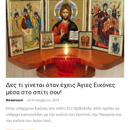
Δες τι γίνεται όταν έχεις Άγιες Εικόνες
μέσα στο σπίτι σου!
Newsroom
-
24 Σεπτεμβρίου 2024
Όταν υπάρχουν Εικόνες στο σπίτι! Στο Ορθόδοξο σπίτι πρέπει να
υπάρχει εικονοστάσι, με την εικόνα του Χριστού, της Παν­αγίας και
την εικόνα του Αγίου πού...