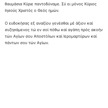
θαυμάσια Κύριε παντοδύναμε. Σύ ει μόνος Κύριος
Ιησούς Χριστός ο Θεός ημών.
Ο ευδοκήσας εξ αναξίου γενέσθαι μέ άξιον καί
συζησάμενος τώ εν σοί πόθω καί αγάπη πρός ακοήν
τών Αγίων σου Αποστόλων καί Ιερομαρτύρων καί
πάντων σου τών Αγίων.