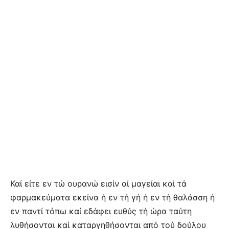
Καί είτε εν τώ ουρανώ εισίν αί μαγείαι καί τά
φαρμακεύματα εκείνα ή εν τή γή ή εν τή θαλάσση ή
εν παντί τόπω καί εδάφει ευθύς τή ώρα ταύτη
λυθήσονται καί καταργηθήσονται από τού δούλου