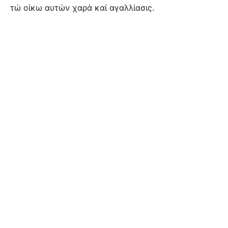
τώ οίκω αυτών χαρά καί αγαλλίασις.