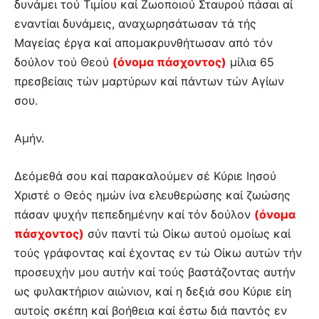
δυνάμει τού Τιμίου καί Ζωοποιού Σταυρού πάσαι αί
εναντίαι δυνάμεις, αναχωρησάτωσαν τά τής
Μαγείας έργα καί απομακρυνθήτωσαν από τόν
δούλον τού Θεού
(όνομα πάσχοντος)
μίλια 65
πρεσβείαις τών μαρτύρων καί πάντων τών Αγίων
σου.
Αμήν.
Δεόμεθά σου καί παρακαλούμεν σέ Κύριε Ιησού
Χριστέ ο Θεός ημών ίνα ελευθερώσης καί ζωώσης
πάσαν ψυχήν πεπεδημένην καί τόν δούλον
(όνομα
πάσχοντος)
σύν παντί τώ Οίκω αυτού ομοίως καί
τούς γράφοντας καί έχοντας εν τώ Οίκω αυτών τήν
προσευχήν μου αυτήν καί τούς βαστάζοντας αυτήν
ως φυλακτήριον αιώνιον, καί η δεξιά σου Κύριε είη
αυτοίς σκέπη καί βοήθεια καί έστω διά παντός εν