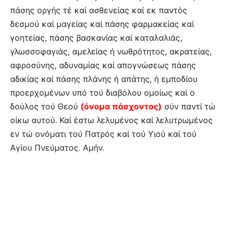
πάσης οργής τέ καί ασθενείας καί εκ παντός
δεσμού καί μαγείας καί πάσης φαρμακείας καί
γοητείας, πάσης βασκανίας καί καταλαλιάς,
γλωσσοφαγιάς, αμελείας ή νωθρότητος, ακρατείας,
αφροσύνης, αδυναμίας καί απογνώσεως πάσης
αδικίας καί πάσης πλάνης ή απάτης, ή εμποδίου
προερχομένων υπό τού διαβόλου ομοίως καί ο
δούλος τού Θεού
(όνομα πάσχοντος)
σύν παντί τώ
οίκω αυτού. Καί έστω λελυμένος καί λελυτρωμένος
εν τώ ονόματι τού Πατρός καί τού Υιού καί τού
Αγίου Πνεύματος. Αμήν.