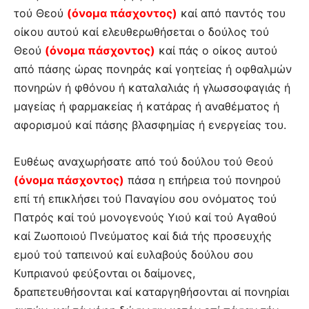
τού Θεού
(όνομα πάσχοντος)
καί από παντός του
οίκου αυτού καί ελευθερωθήσεται ο δούλος τού
Θεού
(όνομα πάσχοντος)
καί πάς ο οίκος αυτού
από πάσης ώρας πονηράς καί γοητείας ή οφθαλμών
πονηρών ή φθόνου ή καταλαλιάς ή γλωσσοφαγιάς ή
μαγείας ή φαρμακείας ή κατάρας ή αναθέματος ή
αφορισμού καί πάσης βλασφημίας ή ενεργείας του.
Ευθέως αναχωρήσατε από τού δούλου τού Θεού
(όνομα πάσχοντος)
πάσα η επήρεια τού πονηρού
επί τή επικλήσει τού Παναγίου σου ονόματος τού
Πατρός καί τού μονογενούς Υιού καί τού Αγαθού
καί Ζωοποιού Πνεύματος καί διά τής προσευχής
εμού τού ταπεινού καί ευλαβούς δούλου σου
Κυπριανού φεύξονται οι δαίμονες,
δραπετευθήσονται καί καταργηθήσονται αί πονηρίαι