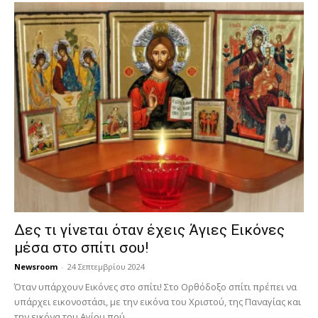
Δες τι γίνεται όταν έχεις Άγιες Εικόνες
μέσα στο σπίτι σου!
Newsroom
-
24 Σεπτεμβρίου 2024
Όταν υπάρχουν Εικόνες στο σπίτι! Στο Ορθόδοξο σπίτι πρέπει να
υπάρχει εικονοστάσι, με την εικόνα του Χριστού, της Παν­αγίας και
την εικόνα του Αγίου πού...