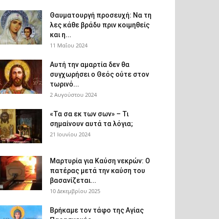
Θαυματουργή προσευχή: Να τη
λες κάθε βράδυ πριν κοιμηθείς
και η...
11 Μαΐου 2024
Αυτή την αμαρτία δεν θα
συγχωρήσει ο Θεός ούτε στον
τωρινό...
2 Αυγούστου 2024
«Τα σα εκ των σων» – Τι
σημαίνουν αυτά τα λόγια;
21 Ιουνίου 2024
Μαρτυρία για Καύση νεκρών: Ο
πατέρας μετά την καύση του
βασανίζεται...
10 Δεκεμβρίου 2025
Βρήκαμε τον τάφο της Αγίας