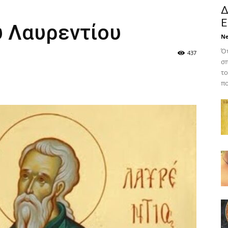
Δ
Ε
υ Λαυρεντίου
N
Ότ
437
σπ
το
πο