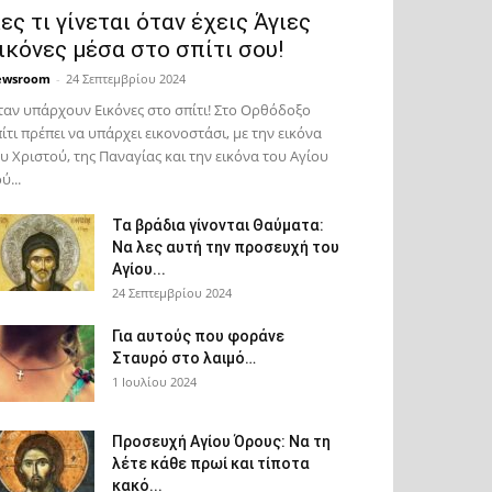
ες τι γίνεται όταν έχεις Άγιες
ικόνες μέσα στο σπίτι σου!
ewsroom
-
24 Σεπτεμβρίου 2024
αν υπάρχουν Εικόνες στο σπίτι! Στο Ορθόδοξο
ίτι πρέπει να υπάρχει εικονοστάσι, με την εικόνα
υ Χριστού, της Παν­αγίας και την εικόνα του Αγίου
ύ...
Τα βράδια γίνονται Θαύματα:
Να λες αυτή την προσευχή του
Αγίου...
24 Σεπτεμβρίου 2024
Για αυτούς που φοράνε
Σταυρό στο λαιμό…
1 Ιουλίου 2024
Προσευχή Αγίου Όρους: Να τη
λέτε κάθε πρωί και τίποτα
κακό...