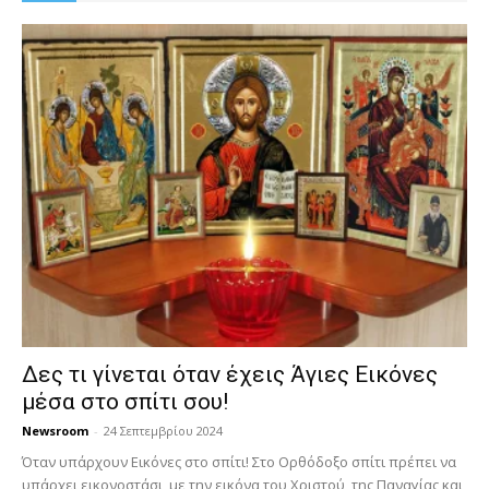
Δες τι γίνεται όταν έχεις Άγιες Εικόνες
μέσα στο σπίτι σου!
Newsroom
-
24 Σεπτεμβρίου 2024
Όταν υπάρχουν Εικόνες στο σπίτι! Στο Ορθόδοξο σπίτι πρέπει να
υπάρχει εικονοστάσι, με την εικόνα του Χριστού, της Παν­αγίας και