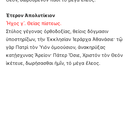
Έτερον Ἀπολυτίκιον
Ἦχος γ´. Θείας πίστεως.
Στύλος γέγονας ὀρθοδοξίας, θείοις δόγμασιν
ὑποστηρίζων, τὴν Ἐκκλησίαν Ἱεράρχα Ἀθανάσιε· τῷ
γὰρ Πατρὶ τὸν Ὑιόν ὁμοούσιον, ἀνακηρύξας
κατᾑσχυνας Ἄρείον· Πάτερ Ὅσιε, Χριστόν τὸν Θεόν
ἱκέτευε, δωρήσασθαι ἡμῖν, τό μέγα ἔλεος.