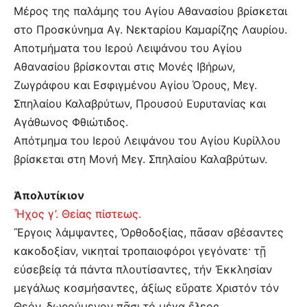
Μέρος της παλάμης του Αγίου Αθανασίου βρίσκεται
στο Προσκύνημα Αγ. Νεκταρίου Καμαρίζης Λαυρίου.
Αποτμήματα του Ιερού Λειψάνου του Αγίου
Αθανασίου βρίσκονται στις Μονές Ιβήρων,
Ζωγράφου και Εσφιγμένου Αγίου Όρους, Μεγ.
Σπηλαίου Καλαβρύτων, Προυσού Ευρυτανίας και
Αγάθωνος Φθιώτιδος.
Απότμημα του Ιερού Λειψάνου του Αγίου Κυρίλλου
βρίσκεται στη Μονή Μεγ. Σπηλαίου Καλαβρύτων.
Ἀπολυτίκιον
Ἦχος γ’. Θείας πίστεως.
Ἒργοις λάμψαντες, Ὀρθοδοξίας, πᾶσαν σβέσαντες
κακοδοξίαν, νικηταί τροπαιοφόροι γεγόνατε· τῇ
εὐσεβείᾳ τά πάντα πλουτίσαντες, τήν Ἐκκλησίαν
μεγάλως κοσμήσαντες, ἀξίως εὕρατε Χριστόν τόν
Θεόν, δωρούμενον πᾶσι τό μέγα ἔλεος.