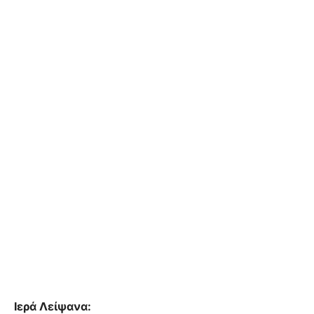
Ιερά Λείψανα: