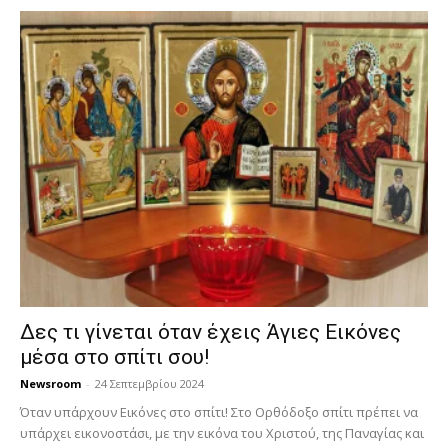
Δες τι γίνεται όταν έχεις Άγιες Εικόνες
μέσα στο σπίτι σου!
Newsroom
-
24 Σεπτεμβρίου 2024
Όταν υπάρχουν Εικόνες στο σπίτι! Στο Ορθόδοξο σπίτι πρέπει να
υπάρχει εικονοστάσι, με την εικόνα του Χριστού, της Παν­αγίας και