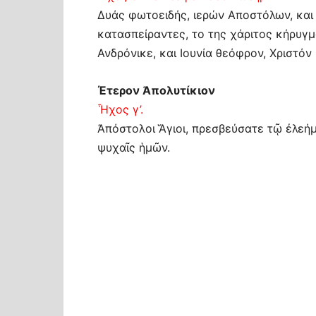
Δυάς φωτοειδής, ιερών Αποστόλων, και 
κατασπείραντες, το της χάριτος κήρυγ
Ανδρόνικε, και Ιουνία θεόφρον, Χριστόν
Έτερον Ἀπολυτίκιον
Ἦχος γ’.
Ἀπόστολοι Ἅγιοι, πρεσβεύσατε τῷ ἐλεήμ
ψυχαῖς ἡμῶν.