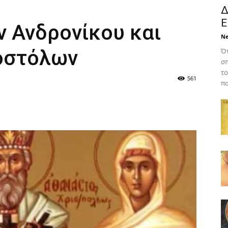
Δ
Ε
ν Ανδρονίκου και
N
ποστόλων
Ότ
σπ
το
561
πο