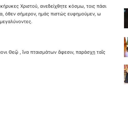
κήρυκες Χριστού, ανεδείχθητε κόσμω, τοις πάσι
μα, όθεν σήμερον, ημάς πιστώς ευφημούμεν, ω
 μεγαλύνοντες.
ονι Θεῷ , ἵνα πταισμάτων ἄφεσιν, παράσχῃ ταῖς