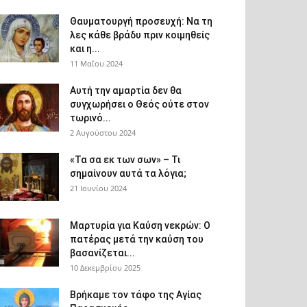
Θαυματουργή προσευχή: Να τη
λες κάθε βράδυ πριν κοιμηθείς
και η...
11 Μαΐου 2024
Αυτή την αμαρτία δεν θα
συγχωρήσει ο Θεός ούτε στον
τωρινό...
2 Αυγούστου 2024
«Τα σα εκ των σων» – Τι
σημαίνουν αυτά τα λόγια;
21 Ιουνίου 2024
Μαρτυρία για Καύση νεκρών: Ο
πατέρας μετά την καύση του
βασανίζεται...
10 Δεκεμβρίου 2025
Βρήκαμε τον τάφο της Αγίας