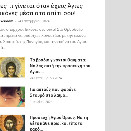
ες τι γίνεται όταν έχεις Άγιες
ικόνες μέσα στο σπίτι σου!
ewsroom
-
24 Σεπτεμβρίου 2024
αν υπάρχουν Εικόνες στο σπίτι! Στο Ορθόδοξο
ίτι πρέπει να υπάρχει εικονοστάσι, με την εικόνα
υ Χριστού, της Παν­αγίας και την εικόνα του Αγίου
ύ...
Τα βράδια γίνονται Θαύματα:
Να λες αυτή την προσευχή του
Αγίου...
24 Σεπτεμβρίου 2024
Για αυτούς που φοράνε
Σταυρό στο λαιμό…
1 Ιουλίου 2024
Προσευχή Αγίου Όρους: Να τη
λέτε κάθε πρωί και τίποτα
κακό...