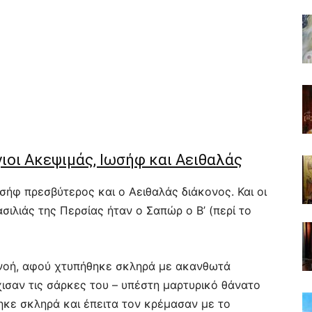
γιοι Ακεψιμάς, Ιωσήφ και Αειθαλάς
σήφ πρεσβύτερος και ο Αειθαλάς διάκονος. Και οι
ασιλιάς της Περσίας ήταν ο Σαπώρ ο Β’ (περί το
πνοή, αφού χτυπήθηκε σκληρά με ακανθωτά
χισαν τις σάρκες του – υπέστη μαρτυρικό θάνατο
ηκε σκληρά και έπειτα τον κρέμασαν με το