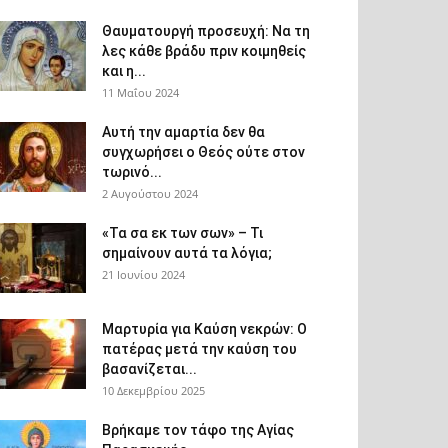
Θαυματουργή προσευχή: Να τη
λες κάθε βράδυ πριν κοιμηθείς
και η...
11 Μαΐου 2024
Αυτή την αμαρτία δεν θα
συγχωρήσει ο Θεός ούτε στον
τωρινό...
2 Αυγούστου 2024
«Τα σα εκ των σων» – Τι
σημαίνουν αυτά τα λόγια;
21 Ιουνίου 2024
Μαρτυρία για Καύση νεκρών: Ο
πατέρας μετά την καύση του
βασανίζεται...
10 Δεκεμβρίου 2025
Βρήκαμε τον τάφο της Αγίας