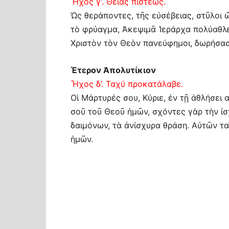
Ἦχος γ’. Θείας πίστεως.
Ὡς θεράποντες, τῆς εὐσέβειας, στῦλοι
τὸ φρύαγμα, Ἀκεψιμᾶ Ἱεράρχα πολύαθλε,
Χριστὸν τὸν Θεὸν πανεύφημοι, δωρήσασθ
Έτερον Ἀπολυτίκιον
Ἦχος δ’. Ταχύ προκατάλαβε.
Οἱ Μάρτυρές σου, Κύριε, ἐν τῇ ἀθλήσει
σοῦ τοῦ Θεοῦ ἡμῶν, σχόντες γὰρ τὴν ἰσ
δαιμόνων, τὰ ἀνίσχυρα θράση. Αὐτῶν τα
ἡμῶν.