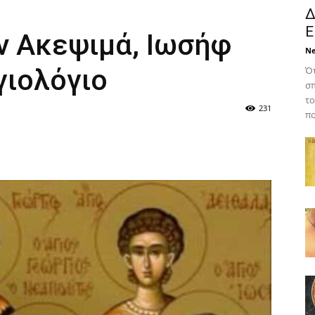
Δ
Ε
ν Ακεψιμά, Ιωσήφ
N
γιολόγιο
Ότ
σπ
το
231
πο