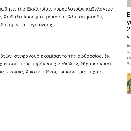
 ὤφθητε, τῆς Ἐκκλησίας, πυρσολατρῶν καθελόντες
Ε
 Ἀειθαλᾶ Ἰωσὴφ τὲ μακάριοι. Ἀλλ’ αἰτήσασθε,
γ
αι ἠμὶν τὸ μέγα ἔλεος.
2
N
Εο
σε
 αὐτῶν, στεφάνους ἐκομίσαντο τῆς ἀφθαρσίας, ἔκ
το
χύν σου, τοὺς τυράννους καθεῖλον, ἔθραυσαν καὶ
δε
ῖς ἰκεσίαις, Χριστὲ ὁ Θεός, σῶσον τὰς ψυχὰς