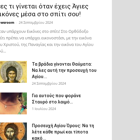
ες τι γίνεται όταν έχεις Άγιες
ικόνες μέσα στο σπίτι σου!
ewsroom
-
24 Σεπτεμβρίου 2024
αν υπάρχουν Εικόνες στο σπίτι! Στο Ορθόδοξο
ίτι πρέπει να υπάρχει εικονοστάσι, με την εικόνα
υ Χριστού, της Παν­αγίας και την εικόνα του Αγίου
ύ...
Τα βράδια γίνονται Θαύματα:
Να λες αυτή την προσευχή του
Αγίου...
24 Σεπτεμβρίου 2024
Για αυτούς που φοράνε
Σταυρό στο λαιμό…
1 Ιουλίου 2024
Προσευχή Αγίου Όρους: Να τη
λέτε κάθε πρωί και τίποτα
κακό...