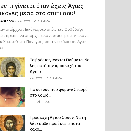
ες τι γίνεται όταν έχεις Άγιες
ικόνες μέσα στο σπίτι σου!
ewsroom
-
24 Σεπτεμβρίου 2024
αν υπάρχουν Εικόνες στο σπίτι! Στο Ορθόδοξο
ίτι πρέπει να υπάρχει εικονοστάσι, με την εικόνα
υ Χριστού, της Παν­αγίας και την εικόνα του Αγίου
ύ...
Τα βράδια γίνονται Θαύματα: Να
λες αυτή την προσευχή του
Αγίου...
24 Σεπτεμβρίου 2024
Για αυτούς που φοράνε Σταυρό
στο λαιμό…
1 Ιουλίου 2024
Προσευχή Αγίου Όρους: Να τη
λέτε κάθε πρωί και τίποτα
κακό...