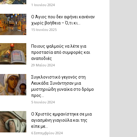
1 Ιουνίου 2024
Ο Άγιος που δεν αφήνει κανέναν
χωρίς βοήθεια – Ό,τι κι...
15 Ιουνίου 2025
Ποιους ψαλμούς να λέτε για
προστασία από συμφορές και
αναποδιές
29 Μαΐου 2024
Συγκλονιστικό γεγονός στη
Λευκάδα: Συνάντησαν μια
μυστηριώδη γυναίκα στο δρόμο
προς...
5 Ιουνίου 2024
Ο Χριστός εμφανίστηκε σε μια
αγιασμένη γιαγιούλα και της
είπε με...
6 Σεπτεμβρίου 2024