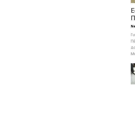
Ε
Π
N
Γι
Πέ
Δο
Με