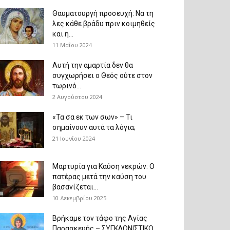
Θαυματουργή προσευχή: Να τη
λες κάθε βράδυ πριν κοιμηθείς
και η...
11 Μαΐου 2024
Αυτή την αμαρτία δεν θα
συγχωρήσει ο Θεός ούτε στον
τωρινό...
2 Αυγούστου 2024
«Τα σα εκ των σων» – Τι
σημαίνουν αυτά τα λόγια;
21 Ιουνίου 2024
Μαρτυρία για Καύση νεκρών: Ο
πατέρας μετά την καύση του
βασανίζεται...
10 Δεκεμβρίου 2025
Βρήκαμε τον τάφο της Αγίας
Παρασκευής – ΣΥΓΚΛΟΝΙΣΤΙΚΟ