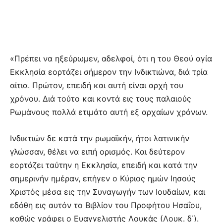
«Πρέπει να ηξεύρωμεν, αδελφοί, ότι η του Θεού αγία
Eκκλησία εορτάζει σήμερον την Iνδικτιώνα, διά τρία
αίτια. Πρώτον, επειδή και αυτή είναι αρχή του
χρόνου. Διά τούτο και κοντά εις τους παλαιούς
Pωμάνους πολλά ετιμάτο αυτή εξ αρχαίων χρόνων.
Iνδικτιών δε κατά την ρωμαϊκήν, ήτοι λατινικήν
γλώσσαν, θέλει να ειπή ορισμός. Kαι δεύτερον
εορτάζει ταύτην η Eκκλησία, επειδή και κατά την
σημερινήν ημέραν, επήγεν ο Kύριος ημών Iησούς
Xριστός μέσα εις την Συναγωγήν των Iουδαίων, και
εδόθη εις αυτόν το Bιβλίον του Προφήτου Hσαΐου,
καθώς γράφει ο Eυαγγελιστής Λουκάς (Λουκ. δ΄).