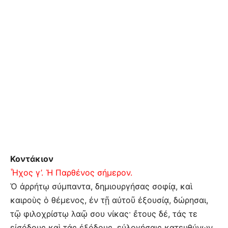
Κοντάκιον
Ἦχος γ’. Ἡ Παρθένος σήμερον.
Ὁ ἀρρήτῳ σύμπαντα, δημιουργήσας σοφίᾳ, καὶ
καιροὺς ὁ θέμενος, ἐν τῇ αὐτοῦ ἐξουσίᾳ, δώρησαι,
τῷ φιλοχρίστῳ λαῷ σου νίκας· ἔτους δέ, τάς τε
εἰσόδους καὶ τάς ἐξόδους, εὐλογήσαις κατευθύνων,