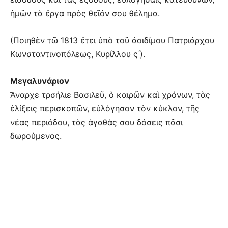
ἡμῶν τὰ ἔργα πρὸς θεῖόν σου θέλημα.
(Ποιηθὲν τῶ 1813 ἔτει ὑπὸ τοῦ ἀοιδίμου Πατριάρχου
Κωνσταντινοπόλεως, Κυρίλλου ς´).
Μεγαλυνάριον
Ἄναρχε τρσήλιε Βασιλεῦ, ὁ καιρῶν καὶ χρόνων, τὰς
ἑλίξεις περισκοπῶν, εὐλόγησον τὸν κύκλον, τῆς
νέας περιόδου, τὰς ἀγαθάς σου δόσεις πᾶσι
δωρούμενος.