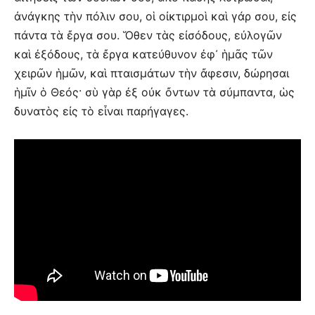
ἀνάγκης τὴν πόλιν σου, οἱ οἰκτιρμοὶ καὶ γάρ σου, εἰς
πάντα τὰ ἔργα σου. Ὅθεν τὰς εἰσόδους, εὐλογῶν
καὶ ἐξόδους, τὰ ἔργα κατεύθυνον ἐφ᾿ ἡμᾶς τῶν
χειρῶν ἡμῶν, καὶ πταισμάτων τὴν ἄφεσιν, δώρησαι
ἡμῖν ὁ Θεός· σὺ γὰρ ἐξ οὐκ ὄντων τὰ σύμπαντα, ὡς
δυνατὸς εἰς τὸ εἶναι παρήγαγες.