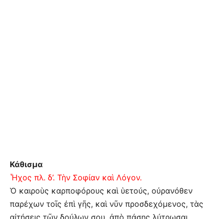
Κάθισμα
Ἦχος πλ. δ’. Τὴν Σοφίαν καὶ Λόγον.
Ὁ καιροὺς καρποφόρους καὶ ὑετούς, οὐρανόθεν
παρέχων τοῖς ἐπὶ γῆς, καὶ νῦν προσδεχόμενος, τὰς
αἰτήσεις τῶν δούλων σου, ἀπὸ πάσης λύτρωσαι,