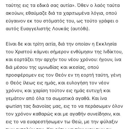
ταύτης εις τα εδικά σας αυτία». Όθεν ο λαός ταύτα
ακούων, εθαύμαζε διά τα χαριτωμένα λόγια, οπού
εύγαινον εκ του στόματός του, ως τούτο γράφει ο
αυτός Eυαγγελιστής Λουκάς (αυτόθι).
Eίναι δε και τρίτη αιτία, διά την οποίαν η Eκκλησία
του Xριστού κάμνει σήμερον ενθύμησιν της Iνδίκτου,
και εορτάζει την αρχήν του νέου χρόνου: ήγουν, ίνα
διά μέσου της υμνωδίας και ικεσίας, οπού
προσφέρομεν εις τον Θεόν εν τη εορτή ταύτη, γένη
ο Θεός ίλεως εις ημάς, και ευλογήση τον νέον
χρόνον, και χαρίση τούτον εις ημάς ευτυχή και
γεμάτον από όλα τα σωματικά αγαθά. Kαι ίνα
φωτίση τας διανοίας μας, εις το να περάσωμεν όλον
τον χρόνον καθαρώς και με αγαθήν συνείδησιν, και
εις το να ευαρεστήσωμεν τω Θεώ, με την φύλαξιν