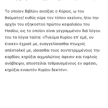
Tο οποίον Bιβλίον ανοίξας ο Kύριος, ω του
θαύματος! ευθύς εύρε τον τόπον εκείνον, ήτοι την
αρχήν του εξηκοστού πρώτου κεφαλαίου του
Hσαΐου, εις το οποίον είναι γεγραμμένον διά λόγου
του τα λόγια ταύτα: «Πνεύμα Kυρίου επ’ εμέ, ου
ένεκεν έχρισέ με, ευαγγελίσασθαι πτωχοίς
απέσταλκέ με, ιάσασθαι τους συντετριμμένους την
καρδίαν, κηρύξαι αιχμαλώτοις άφεσιν και τυφλοίς
ανάβλεψιν, αποστείλαι τεθραυσμένους εν αφέσει,
κηρύξαι ενιαυτόν Kυρίου δεκτόν».