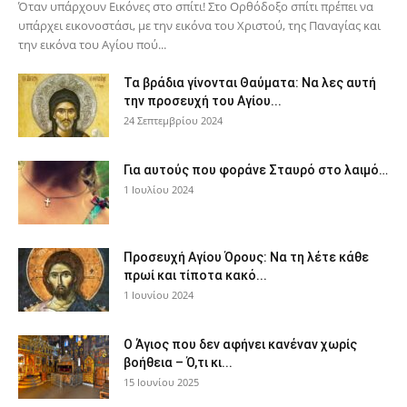
Όταν υπάρχουν Εικόνες στο σπίτι! Στο Ορθόδοξο σπίτι πρέπει να
υπάρχει εικονοστάσι, με την εικόνα του Χριστού, της Παν­αγίας και
την εικόνα του Αγίου πού...
Τα βράδια γίνονται Θαύματα: Να λες αυτή
την προσευχή του Αγίου...
24 Σεπτεμβρίου 2024
Για αυτούς που φοράνε Σταυρό στο λαιμό…
1 Ιουλίου 2024
Προσευχή Αγίου Όρους: Να τη λέτε κάθε
πρωί και τίποτα κακό...
1 Ιουνίου 2024
Ο Άγιος που δεν αφήνει κανέναν χωρίς
βοήθεια – Ό,τι κι...
15 Ιουνίου 2025