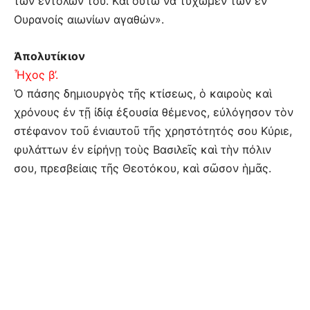
των εντολών του. Kαι ούτω να τύχωμεν των εν
Oυρανοίς αιωνίων αγαθών».
Ἀπολυτίκιον
Ἦχος β’.
Ὁ πάσης δημιουργὸς τῆς κτίσεως, ὁ καιροὺς καὶ
χρόνους ἐν τῇ ἰδίᾳ ἐξουσία θέμενος, εὐλόγησον τὸν
στέφανον τοῦ ἐνιαυτοῦ τῆς χρηστότητός σου Κύριε,
φυλάττων ἐν εἰρήνῃ τοὺς Βασιλεῖς καὶ τὴν πόλιν
σου, πρεσβείαις τῆς Θεοτόκου, καὶ σῶσον ἡμᾶς.