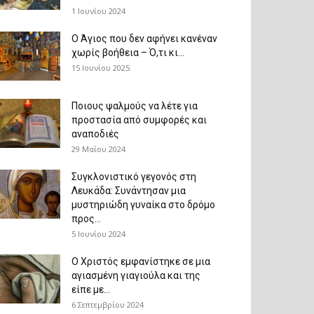
1 Ιουνίου 2024
Ο Άγιος που δεν αφήνει κανέναν
χωρίς βοήθεια – Ό,τι κι...
15 Ιουνίου 2025
Ποιους ψαλμούς να λέτε για
προστασία από συμφορές και
αναποδιές
29 Μαΐου 2024
Συγκλονιστικό γεγονός στη
Λευκάδα: Συνάντησαν μια
μυστηριώδη γυναίκα στο δρόμο
προς...
5 Ιουνίου 2024
Ο Χριστός εμφανίστηκε σε μια
αγιασμένη γιαγιούλα και της
είπε με...
6 Σεπτεμβρίου 2024