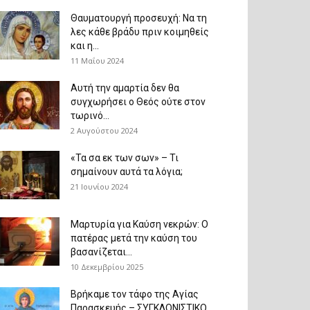
Θαυματουργή προσευχή: Να τη
λες κάθε βράδυ πριν κοιμηθείς
και η...
11 Μαΐου 2024
Αυτή την αμαρτία δεν θα
συγχωρήσει ο Θεός ούτε στον
τωρινό...
2 Αυγούστου 2024
«Τα σα εκ των σων» – Τι
σημαίνουν αυτά τα λόγια;
21 Ιουνίου 2024
Μαρτυρία για Καύση νεκρών: Ο
πατέρας μετά την καύση του
βασανίζεται...
10 Δεκεμβρίου 2025
Βρήκαμε τον τάφο της Αγίας
Παρασκευής – ΣΥΓΚΛΟΝΙΣΤΙΚΟ