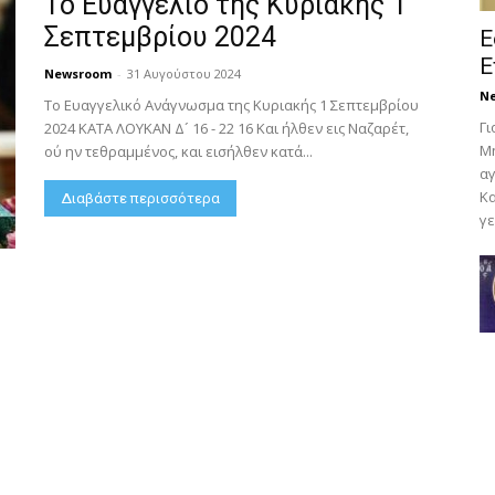
Το Ευαγγέλιο της Κυριακής 1
Σεπτεμβρίου 2024
Ε
Ε
Newsroom
-
31 Αυγούστου 2024
N
Το Ευαγγελικό Ανάγνωσμα της Κυριακής 1 Σεπτεμβρίου
Γι
2024 ΚΑΤΑ ΛΟΥΚΑΝ Δ´ 16 - 22 16 Και ήλθεν εις Ναζαρέτ,
Μη
ού ην τεθραμμένος, και εισήλθεν κατά...
αγ
Κα
Διαβάστε περισσότερα
γε