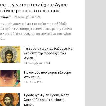
ες τι γίνεται όταν έχεις Άγιες
ικόνες μέσα στο σπίτι σου!
ewsroom
-
24 Σεπτεμβρίου 2024
αν υπάρχουν Εικόνες στο σπίτι! Στο Ορθόδοξο
ίτι πρέπει να υπάρχει εικονοστάσι, με την εικόνα
υ Χριστού, της Παν­αγίας και την εικόνα του Αγίου
ύ...
Τα βράδια γίνονται Θαύματα: Να
λες αυτή την προσευχή του
Αγίου...
24 Σεπτεμβρίου 2024
Για αυτούς που φοράνε Σταυρό
στο λαιμό…
1 Ιουλίου 2024
Προσευχή Αγίου Όρους: Να τη
λέτε κάθε πρωί και τίποτα
κακό...