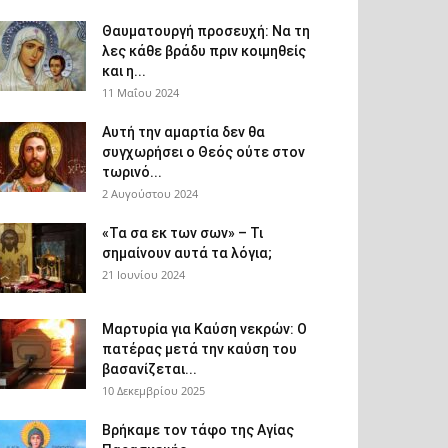
Θαυματουργή προσευχή: Να τη
λες κάθε βράδυ πριν κοιμηθείς
και η...
11 Μαΐου 2024
Αυτή την αμαρτία δεν θα
συγχωρήσει ο Θεός ούτε στον
τωρινό...
2 Αυγούστου 2024
«Τα σα εκ των σων» – Τι
σημαίνουν αυτά τα λόγια;
21 Ιουνίου 2024
Μαρτυρία για Καύση νεκρών: Ο
πατέρας μετά την καύση του
βασανίζεται...
10 Δεκεμβρίου 2025
Βρήκαμε τον τάφο της Αγίας