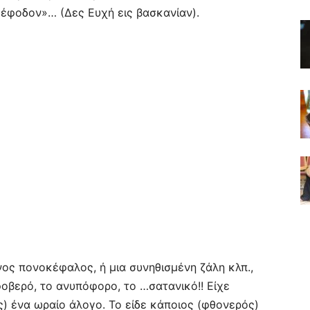
 έφοδον»… (Δες Ευχή εις βασκανίαν).
νος πονοκέφαλος, ή μια συνηθισμένη ζάλη κλπ.,
 φοβερό, το ανυπόφορο, το …σατανικό!! Είχε
ς) ένα ωραίο άλογο. Το είδε κάποιος (φθονερός)