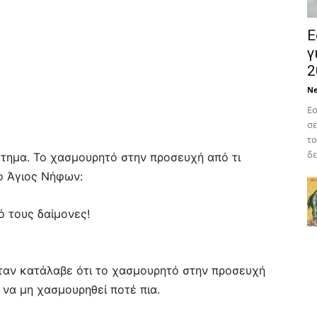
Ε
γ
2
N
Εο
σε
το
δε
τημα. Το χασμουρητό στην προσευχή από τι
ο Άγιος Νήφων:
ό τους δαίμονες!
ταν κατάλαβε ότι το χασμουρητό στην προσευχή
 να μη χασμουρηθεί ποτέ πια.