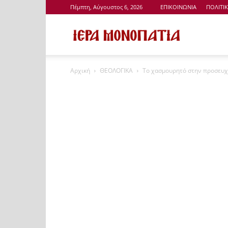
Πέμπτη, Αύγουστος 6, 2026
ΕΠΙΚΟΙΝΩΝΙΑ
ΠΟΛΙΤΙ
Ιερά
Αρχική
ΘΕΟΛΟΓΙΚΑ
Το χασμουρητό στην προσευχή
Μονοπάτια