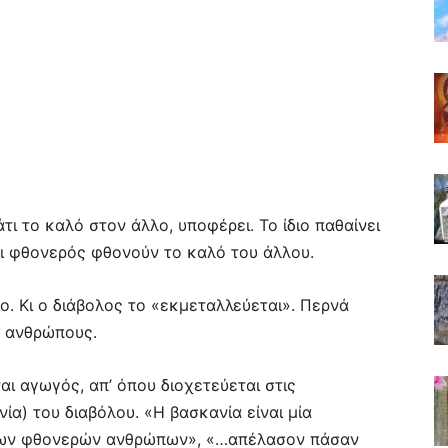
ι το καλό στον άλλο, υποφέρει. Το ίδιο παθαίνει
αι φθονερός φθονούν το καλό του άλλου.
ο. Κι ο διάβολος το «εκμεταλλεύεται». Περνά
’ ανθρώπους.
ι αγωγός, απ’ όπου διοχετεύεται στις
ία) του διαβόλου. «Η βασκανία είναι μία
ω των φθονερών ανθρώπων», «…απέλασον πάσαν