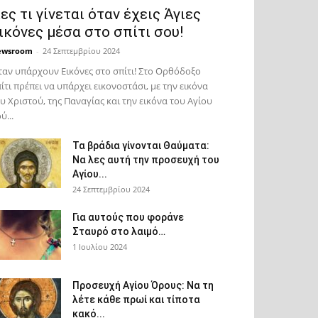
ες τι γίνεται όταν έχεις Άγιες
ικόνες μέσα στο σπίτι σου!
ewsroom
-
24 Σεπτεμβρίου 2024
αν υπάρχουν Εικόνες στο σπίτι! Στο Ορθόδοξο
ίτι πρέπει να υπάρχει εικονοστάσι, με την εικόνα
υ Χριστού, της Παν­αγίας και την εικόνα του Αγίου
ύ...
Τα βράδια γίνονται Θαύματα:
Να λες αυτή την προσευχή του
Αγίου...
24 Σεπτεμβρίου 2024
Για αυτούς που φοράνε
Σταυρό στο λαιμό…
1 Ιουλίου 2024
Προσευχή Αγίου Όρους: Να τη
λέτε κάθε πρωί και τίποτα
κακό...