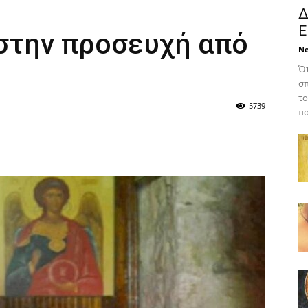
Δ
Ε
στην προσευχή από
N
Ότ
σπ
το
5739
πο