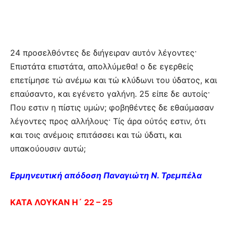
24 προσελθόντες δε διήγειραν αυτόν λέγοντες·
Επιστάτα επιστάτα, απολλύμεθα! ο δε εγερθείς
επετίμησε τώ ανέμω και τώ κλύδωνι του ύδατος, και
επαύσαντο, και εγένετο γαλήνη. 25 είπε δε αυτοίς·
Που εστιν η πίστις υμών; φοβηθέντες δε εθαύμασαν
λέγοντες προς αλλήλους· Τίς άρα ούτός εστιν, ότι
και τοις ανέμοις επιτάσσει και τώ ύδατι, και
υπακούουσιν αυτώ;
Ερμηνευτική απόδοση Παναγιώτη Ν. Τρεμπέλα
ΚΑΤΑ ΛΟΥΚΑΝ Η´ 22 – 25