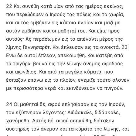
22 Και συνέβη κατά μίαν από τας ημέρας εκείνας,
που περιώδευεν ο Ιησούς τας πόλεις και τα χωρία,
και αυτός εμβήκεν εις κάποιο πλοίον και μαζί με
αυτόν εμβήκαν και οι μαθηταί του. Και είπε προς
αυτούς· Άς περάσωμεν εις το απέναντι μέρος της
λίμνης Γεννησαρέτ. Και έπλευσαν εις τα ανοικτά. 23
Ενώ δε αυτοί έπλεον, απεκοιμήθη. Και κατέβη από
τα τριγύρω βουνά εις την λίμνην άνεμος σφοδρός
και αιφνίδιος. Και από τα μεγάλα κύματα, που
έσπαζαν επάνω εις το πλοίον, εγέμιζε τούτο ολονέν
με περισσότερα νερά και εκινδύνευαν να πνιγούν.
24 Οι μαθηταί δέ, αφού επλησίασαν εις τον Ιησούν,
τον εξύπνησαν λέγοντες· Διδάσκαλε, διδάσκαλε,
χανόμεθα. Αυτός δέ, αφού εσηκώθη, διέταξεν
αυστηρώς τον άνεμον και τα κύματα της λίμνης, και