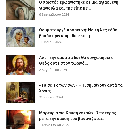
Ο Χριστός εμφανίστηκε σε μια αγιασμένη
γιαγιούλα και της είπε με...
6 Σεπτεμβρίου 2024
Θαυματουργή προσευχή: Να τη λες κάθε
βράδυ πριν κοιμηθείς και η...
11 Μαΐου 2024
Αυτή την αμαρτία δεν θα συγχωρήσει ο
Θεός ούτε στον τωρινό...
2 Αυγούστου 2024
«Τα σα εκ των σων» – Τι σημαίνουν αυτά τα
λόγια;
21 Ιουνίου 2024
Μαρτυρία για Καύση νεκρών: Ο πατέρας
μετά την καύση του βασανίζεται...
10 Δεκεμβρίου 2025