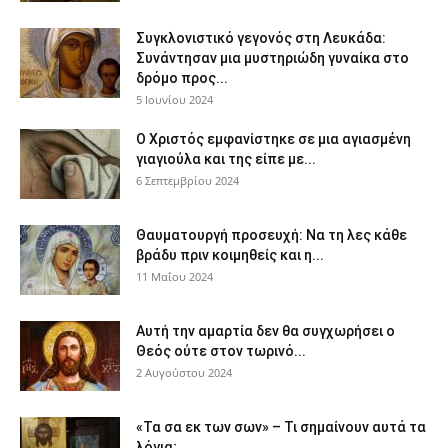
Συγκλονιστικό γεγονός στη Λευκάδα:
Συνάντησαν μια μυστηριώδη γυναίκα στο
δρόμο προς...
5 Ιουνίου 2024
Ο Χριστός εμφανίστηκε σε μια αγιασμένη
γιαγιούλα και της είπε με...
6 Σεπτεμβρίου 2024
Θαυματουργή προσευχή: Να τη λες κάθε
βράδυ πριν κοιμηθείς και η...
11 Μαΐου 2024
Αυτή την αμαρτία δεν θα συγχωρήσει ο
Θεός ούτε στον τωρινό...
2 Αυγούστου 2024
«Τα σα εκ των σων» – Τι σημαίνουν αυτά τα
λόγια;