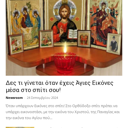
Δες τι γίνεται όταν έχεις Άγιες Εικόνες
μέσα στο σπίτι σου!
Newsroom
-
24 Σεπτεμβρίου 2024
Όταν υπάρχουν Εικόνες στο σπίτι! Στο Ορθόδοξο σπίτι πρέπει να
υπάρχει εικονοστάσι, με την εικόνα του Χριστού, της Παν­αγίας και
την εικόνα του Αγίου πού...