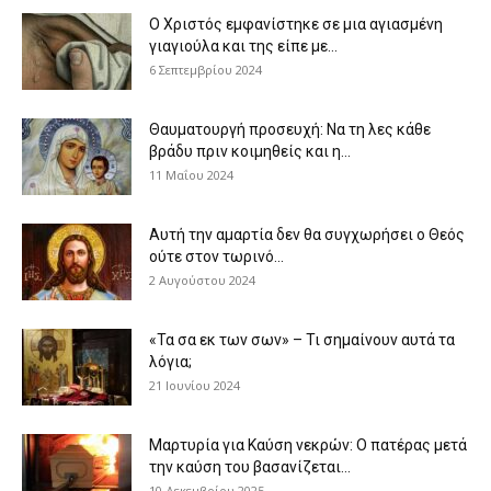
Ο Χριστός εμφανίστηκε σε μια αγιασμένη
γιαγιούλα και της είπε με...
6 Σεπτεμβρίου 2024
Θαυματουργή προσευχή: Να τη λες κάθε
βράδυ πριν κοιμηθείς και η...
11 Μαΐου 2024
Αυτή την αμαρτία δεν θα συγχωρήσει ο Θεός
ούτε στον τωρινό...
2 Αυγούστου 2024
«Τα σα εκ των σων» – Τι σημαίνουν αυτά τα
λόγια;
21 Ιουνίου 2024
Μαρτυρία για Καύση νεκρών: Ο πατέρας μετά
την καύση του βασανίζεται...
10 Δεκεμβρίου 2025