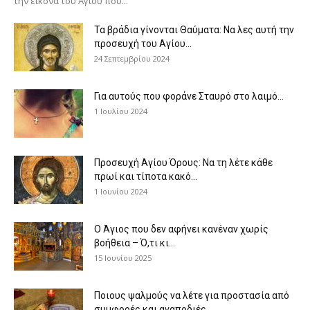
την εικόνα του Αγίου πού...
Τα βράδια γίνονται Θαύματα: Να λες αυτή την
προσευχή του Αγίου...
24 Σεπτεμβρίου 2024
Για αυτούς που φοράνε Σταυρό στο λαιμό…
1 Ιουλίου 2024
Προσευχή Αγίου Όρους: Να τη λέτε κάθε
πρωί και τίποτα κακό...
1 Ιουνίου 2024
Ο Άγιος που δεν αφήνει κανέναν χωρίς
βοήθεια – Ό,τι κι...
15 Ιουνίου 2025
Ποιους ψαλμούς να λέτε για προστασία από
συμφορές και αναποδιές