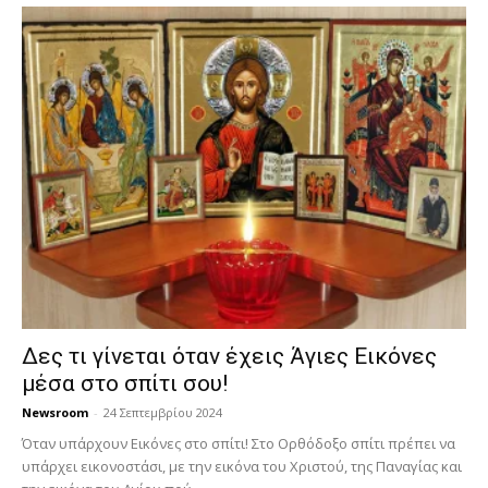
Δες τι γίνεται όταν έχεις Άγιες Εικόνες
μέσα στο σπίτι σου!
Newsroom
-
24 Σεπτεμβρίου 2024
Όταν υπάρχουν Εικόνες στο σπίτι! Στο Ορθόδοξο σπίτι πρέπει να
υπάρχει εικονοστάσι, με την εικόνα του Χριστού, της Παν­αγίας και