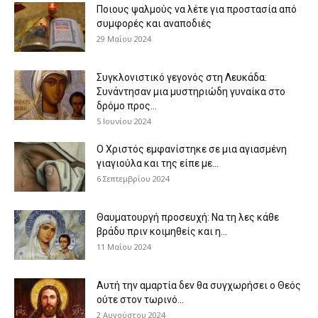
Ποιους ψαλμούς να λέτε για προστασία από
συμφορές και αναποδιές
29 Μαΐου 2024
Συγκλονιστικό γεγονός στη Λευκάδα:
Συνάντησαν μια μυστηριώδη γυναίκα στο
δρόμο προς...
5 Ιουνίου 2024
Ο Χριστός εμφανίστηκε σε μια αγιασμένη
γιαγιούλα και της είπε με...
6 Σεπτεμβρίου 2024
Θαυματουργή προσευχή: Να τη λες κάθε
βράδυ πριν κοιμηθείς και η...
11 Μαΐου 2024
Αυτή την αμαρτία δεν θα συγχωρήσει ο Θεός
ούτε στον τωρινό...
2 Αυγούστου 2024