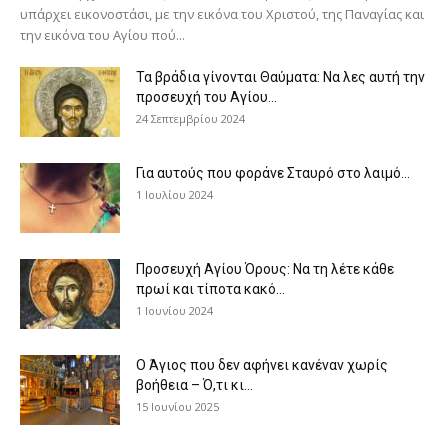
υπάρχει εικονοστάσι, με την εικόνα του Χριστού, της Παν­αγίας και
την εικόνα του Αγίου πού...
Τα βράδια γίνονται Θαύματα: Να λες αυτή την
προσευχή του Αγίου...
24 Σεπτεμβρίου 2024
Για αυτούς που φοράνε Σταυρό στο λαιμό…
1 Ιουλίου 2024
Προσευχή Αγίου Όρους: Να τη λέτε κάθε
πρωί και τίποτα κακό...
1 Ιουνίου 2024
Ο Άγιος που δεν αφήνει κανέναν χωρίς
βοήθεια – Ό,τι κι...
15 Ιουνίου 2025