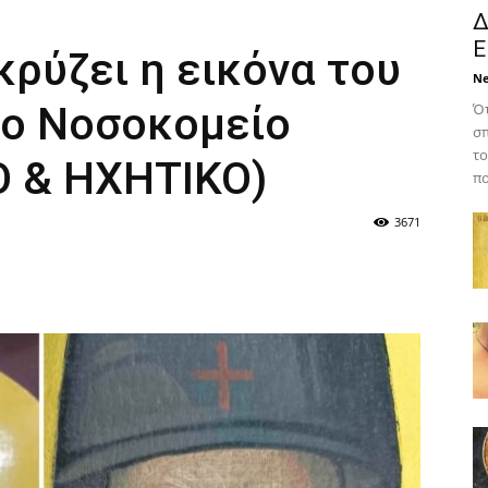
Δ
Ε
ρύζει η εικόνα του
N
το Νοσοκομείο
Ότ
σπ
το
Ο & ΗΧΗΤΙΚΟ)
πο
3671