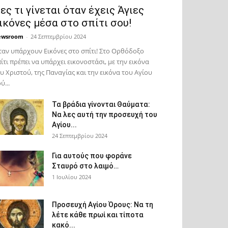
ες τι γίνεται όταν έχεις Άγιες
ικόνες μέσα στο σπίτι σου!
ewsroom
-
24 Σεπτεμβρίου 2024
αν υπάρχουν Εικόνες στο σπίτι! Στο Ορθόδοξο
ίτι πρέπει να υπάρχει εικονοστάσι, με την εικόνα
υ Χριστού, της Παν­αγίας και την εικόνα του Αγίου
ύ...
Τα βράδια γίνονται Θαύματα:
Να λες αυτή την προσευχή του
Αγίου...
24 Σεπτεμβρίου 2024
Για αυτούς που φοράνε
Σταυρό στο λαιμό…
1 Ιουλίου 2024
Προσευχή Αγίου Όρους: Να τη
λέτε κάθε πρωί και τίποτα
κακό...