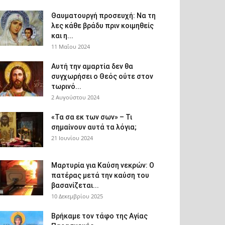
Θαυματουργή προσευχή: Να τη
λες κάθε βράδυ πριν κοιμηθείς
και η...
11 Μαΐου 2024
Αυτή την αμαρτία δεν θα
συγχωρήσει ο Θεός ούτε στον
τωρινό...
2 Αυγούστου 2024
«Τα σα εκ των σων» – Τι
σημαίνουν αυτά τα λόγια;
21 Ιουνίου 2024
Μαρτυρία για Καύση νεκρών: Ο
πατέρας μετά την καύση του
βασανίζεται...
10 Δεκεμβρίου 2025
Βρήκαμε τον τάφο της Αγίας