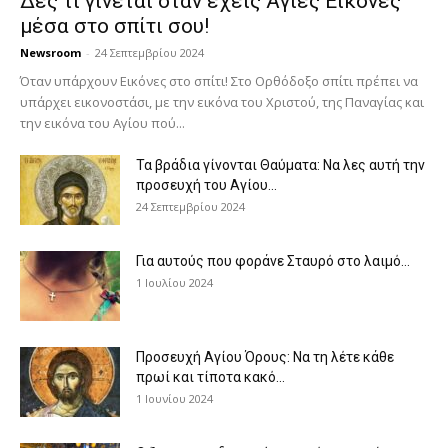
Δες τι γίνεται όταν έχεις Άγιες Εικόνες
μέσα στο σπίτι σου!
Newsroom
-
24 Σεπτεμβρίου 2024
Όταν υπάρχουν Εικόνες στο σπίτι! Στο Ορθόδοξο σπίτι πρέπει να
υπάρχει εικονοστάσι, με την εικόνα του Χριστού, της Παν­αγίας και
την εικόνα του Αγίου πού...
Τα βράδια γίνονται Θαύματα: Να λες αυτή την
προσευχή του Αγίου...
24 Σεπτεμβρίου 2024
Για αυτούς που φοράνε Σταυρό στο λαιμό…
1 Ιουλίου 2024
Προσευχή Αγίου Όρους: Να τη λέτε κάθε
πρωί και τίποτα κακό...
1 Ιουνίου 2024