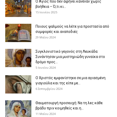
Ο Άγιος που δεν αφήνει κανέναν χωρίς
βοήθεια – Ό,τι κι...
15 Ιουνίου 2025
Ποιους ψαλμούς να λέτε για προστασία από
συμφορές και αναποδιές
29 Μαΐου 2024
Συγκλονιστικό γεγονός στη Λευκάδα:
Συνάντησαν μια μυστηριώδη γυναίκα στο
δρόμο προς...
5 Ιουνίου 2024
Ο Χριστός εμφανίστηκε σε μια αγιασμένη
γιαγιούλα και της είπε με...
6 Σεπτεμβρίου 2024
Θαυματουργή προσευχή: Να τη λες κάθε
βράδυ πριν κοιμηθείς και η...
11 Μαΐου 2024