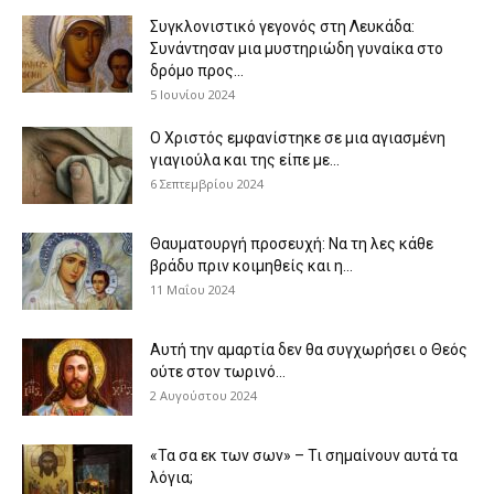
Συγκλονιστικό γεγονός στη Λευκάδα:
Συνάντησαν μια μυστηριώδη γυναίκα στο
δρόμο προς...
5 Ιουνίου 2024
Ο Χριστός εμφανίστηκε σε μια αγιασμένη
γιαγιούλα και της είπε με...
6 Σεπτεμβρίου 2024
Θαυματουργή προσευχή: Να τη λες κάθε
βράδυ πριν κοιμηθείς και η...
11 Μαΐου 2024
Αυτή την αμαρτία δεν θα συγχωρήσει ο Θεός
ούτε στον τωρινό...
2 Αυγούστου 2024
«Τα σα εκ των σων» – Τι σημαίνουν αυτά τα
λόγια;