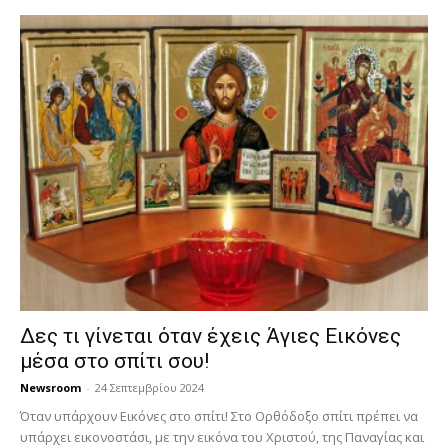
Δες τι γίνεται όταν έχεις Άγιες Εικόνες
μέσα στο σπίτι σου!
Newsroom
-
24 Σεπτεμβρίου 2024
Όταν υπάρχουν Εικόνες στο σπίτι! Στο Ορθόδοξο σπίτι πρέπει να
υπάρχει εικονοστάσι, με την εικόνα του Χριστού, της Παν­αγίας και