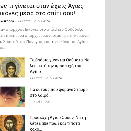
ες τι γίνεται όταν έχεις Άγιες
ικόνες μέσα στο σπίτι σου!
ewsroom
-
24 Σεπτεμβρίου 2024
αν υπάρχουν Εικόνες στο σπίτι! Στο Ορθόδοξο
ίτι πρέπει να υπάρχει εικονοστάσι, με την εικόνα
υ Χριστού, της Παν­αγίας και την εικόνα του Αγίου
ύ...
Τα βράδια γίνονται Θαύματα: Να
λες αυτή την προσευχή του
Αγίου...
24 Σεπτεμβρίου 2024
Για αυτούς που φοράνε Σταυρό
στο λαιμό…
1 Ιουλίου 2024
Προσευχή Αγίου Όρους: Να τη
λέτε κάθε πρωί και τίποτα
κακό...