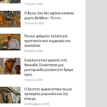
1 Ιουνίου 2024
Ο Άγιος που δεν αφήνει κανέναν
χωρίς βοήθεια – Ό,τι κι...
15 Ιουνίου 2025
Ποιους ψαλμούς να λέτε για
προστασία από συμφορές και
αναποδιές
29 Μαΐου 2024
Συγκλονιστικό γεγονός στη
Λευκάδα: Συνάντησαν μια
μυστηριώδη γυναίκα στο δρόμο
προς...
5 Ιουνίου 2024
Ο Χριστός εμφανίστηκε σε μια
αγιασμένη γιαγιούλα και της
είπε με...
6 Σεπτεμβρίου 2024