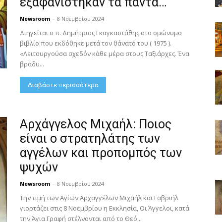
εξαφανίστηκαν τα πάντα…
Newsroom
-
8 Νοεμβρίου 2024
Διηγείται ο π. Δημήτριος Γκαγκαστάθης στο ομώνυμο
βιβλίο που εκδόθηκε μετά τον θάνατό του ( 1975 ).
«Λειτουργούσα σχεδόν κάθε μέρα στους Ταξιάρχες. Ένα
βράδυ...
Διαβάστε περισσότερα
Αρχάγγελος Μιχαήλ: Ποιος
είναι ο στρατηλάτης των
αγγέλων και προπομπός των
ψυχών
Newsroom
-
8 Νοεμβρίου 2024
Την τιμή των Αγίων Αρχαγγέλων Μιχαήλ και Γαβριήλ
γιορτάζει στις 8 Νοεμβρίου η Εκκλησία, Οι Άγγελοι, κατά
την Άγια Γραφή στέλνονται από το Θεό...