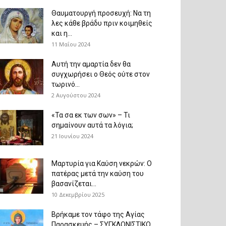
Θαυματουργή προσευχή: Να τη
λες κάθε βράδυ πριν κοιμηθείς
και η...
11 Μαΐου 2024
Αυτή την αμαρτία δεν θα
συγχωρήσει ο Θεός ούτε στον
τωρινό...
2 Αυγούστου 2024
«Τα σα εκ των σων» – Τι
σημαίνουν αυτά τα λόγια;
21 Ιουνίου 2024
Μαρτυρία για Καύση νεκρών: Ο
πατέρας μετά την καύση του
βασανίζεται...
10 Δεκεμβρίου 2025
Βρήκαμε τον τάφο της Αγίας
Παρασκευής – ΣΥΓΚΛΟΝΙΣΤΙΚΟ