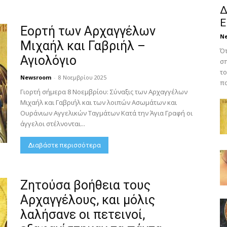
Δ
Ε
Εορτή των Αρχαγγέλων
N
Μιχαήλ και Γαβριήλ –
Ότ
Αγιολόγιο
σπ
το
Newsroom
-
8 Νοεμβρίου 2025
πο
Γιορτή σήμερα 8 Νοεμβρίου: Σύναξις των Αρχαγγέλων
Μιχαήλ και Γαβριήλ και των λοιπών Ασωμάτων και
Ουράνιων Αγγελικών Ταγμάτων Κατά την Άγια Γραφή οι
άγγελοι στέλνονται...
Διαβάστε περισσότερα
Ζητούσα βοήθεια τους
Αρχαγγέλους, και μόλις
λαλήσανε οι πετεινοί,