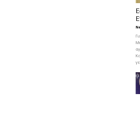
Ε
Ε
N
Γι
Μη
αγ
Κα
γε