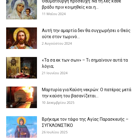
Θαυματουργή προσευχή: Να τη λες κάθε
βράδυ πριν κοιμηθείς και η...
11 Μαΐου 2024
Αυτή την αμαρτία δεν θα συγχωρήσει ο Θεός
ούτε στον τωρινό...
2 Αυγούστου 2024
«Τα σα εκ των σων» – Τι σημαίνουν αυτά τα
λόγια;
21 Ιουνίου 2024
Μαρτυρία για Καύση νεκρών: Ο πατέρας μετά
την καύση του βασανίζεται...
10 Δεκεμβρίου 2025
Βρήκαμε τον τάφο της Αγίας Παρασκευής –
ΣΥΓΚΛΟΝΙΣΤΙΚΟ
26 Ιουλίου 2025