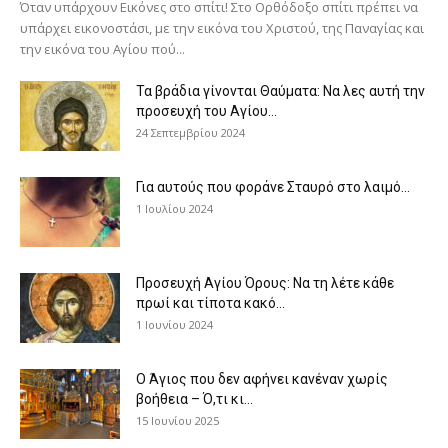
Όταν υπάρχουν Εικόνες στο σπίτι! Στο Ορθόδοξο σπίτι πρέπει να
υπάρχει εικονοστάσι, με την εικόνα του Χριστού, της Παν­αγίας και
την εικόνα του Αγίου πού...
Τα βράδια γίνονται Θαύματα: Να λες αυτή την
προσευχή του Αγίου...
24 Σεπτεμβρίου 2024
Για αυτούς που φοράνε Σταυρό στο λαιμό…
1 Ιουλίου 2024
Προσευχή Αγίου Όρους: Να τη λέτε κάθε
πρωί και τίποτα κακό...
1 Ιουνίου 2024
Ο Άγιος που δεν αφήνει κανέναν χωρίς
βοήθεια – Ό,τι κι...
15 Ιουνίου 2025