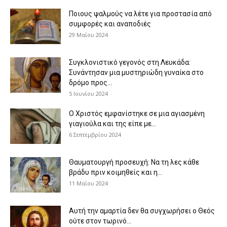
Ποιους ψαλμούς να λέτε για προστασία από
συμφορές και αναποδιές
29 Μαΐου 2024
Συγκλονιστικό γεγονός στη Λευκάδα:
Συνάντησαν μια μυστηριώδη γυναίκα στο
δρόμο προς...
5 Ιουνίου 2024
Ο Χριστός εμφανίστηκε σε μια αγιασμένη
γιαγιούλα και της είπε με...
6 Σεπτεμβρίου 2024
Θαυματουργή προσευχή: Να τη λες κάθε
βράδυ πριν κοιμηθείς και η...
11 Μαΐου 2024
Αυτή την αμαρτία δεν θα συγχωρήσει ο Θεός
ούτε στον τωρινό...