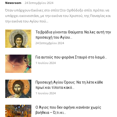
Newsroom
-
24 Σεπτεμβρίου 2024
Όταν υπάρχουν Εικόνες στο σπίτι! Στο Ορθόδοξο σπίτι πρέπει να
υπάρχει εικονοστάσι, με την εικόνα του Χριστού, της Παν­αγίας και
την εικόνα του Αγίου πού...
Τα βράδια γίνονται Θαύματα: Να λες αυτή την
προσευχή του Αγίου...
24 Σεπτεμβρίου 2024
Για αυτούς που φοράνε Σταυρό στο λαιμό…
1 Ιουλίου 2024
Προσευχή Αγίου Όρους: Να τη λέτε κάθε
πρωί και τίποτα κακό...
1 Ιουνίου 2024
Ο Άγιος που δεν αφήνει κανέναν χωρίς
βοήθεια – Ό,τι κι...