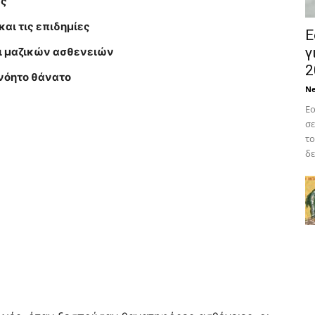
ες
αι τις επιδημίες
Ε
γ
αι μαζικών ασθενειών
2
ανόητο θάνατο
N
Εο
σε
το
δε