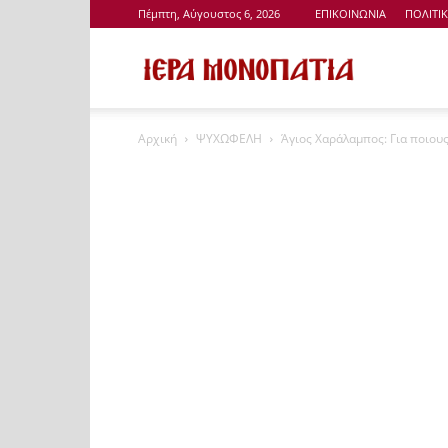
Πέμπτη, Αύγουστος 6, 2026
ΕΠΙΚΟΙΝΩΝΙΑ
ΠΟΛΙΤΙ
Ιερά
Αρχική
ΨΥΧΩΦΕΛΗ
Άγιος Χαράλαμπος: Για ποιους
Μονοπάτια