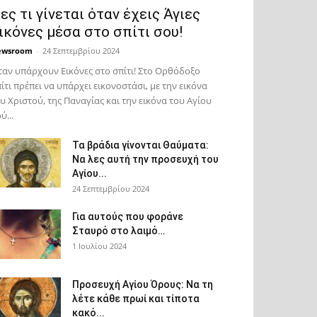
ες τι γίνεται όταν έχεις Άγιες
ικόνες μέσα στο σπίτι σου!
ewsroom
-
24 Σεπτεμβρίου 2024
αν υπάρχουν Εικόνες στο σπίτι! Στο Ορθόδοξο
ίτι πρέπει να υπάρχει εικονοστάσι, με την εικόνα
υ Χριστού, της Παν­αγίας και την εικόνα του Αγίου
ύ...
Τα βράδια γίνονται Θαύματα:
Να λες αυτή την προσευχή του
Αγίου...
24 Σεπτεμβρίου 2024
Για αυτούς που φοράνε
Σταυρό στο λαιμό…
1 Ιουλίου 2024
Προσευχή Αγίου Όρους: Να τη
λέτε κάθε πρωί και τίποτα
κακό...