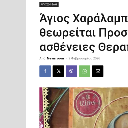
ΨΥΧΩΦΕΛΗ
Άγιος Χαράλαμπο
θεωρείται Προσ
ασθένειες Θερα
Από
Newsroom
-
9 Φεβρουαρίου 2026