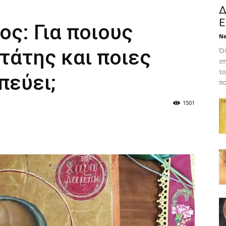
Δ
Ε
ς: Για ποιους
N
τάτης και ποιες
Ότ
σπ
το
πεύει;
πο
1501