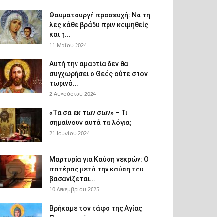
Θαυματουργή προσευχή: Να τη
λες κάθε βράδυ πριν κοιμηθείς
και η...
11 Μαΐου 2024
Αυτή την αμαρτία δεν θα
συγχωρήσει ο Θεός ούτε στον
τωρινό...
2 Αυγούστου 2024
«Τα σα εκ των σων» – Τι
σημαίνουν αυτά τα λόγια;
21 Ιουνίου 2024
Μαρτυρία για Καύση νεκρών: Ο
πατέρας μετά την καύση του
βασανίζεται...
10 Δεκεμβρίου 2025
Βρήκαμε τον τάφο της Αγίας