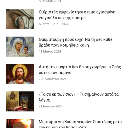
5 Ιουνίου 2024
Ο Χριστός εμφανίστηκε σε μια αγιασμένη
γιαγιούλα και της είπε με...
6 Σεπτεμβρίου 2024
Θαυματουργή προσευχή: Να τη λες κάθε
βράδυ πριν κοιμηθείς και η...
11 Μαΐου 2024
Αυτή την αμαρτία δεν θα συγχωρήσει ο Θεός
ούτε στον τωρινό...
2 Αυγούστου 2024
«Τα σα εκ των σων» – Τι σημαίνουν αυτά τα
λόγια;
21 Ιουνίου 2024
Μαρτυρία για Καύση νεκρών: Ο πατέρας μετά
την καύση του βασανίζεται...