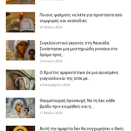
Ποιους ψαλμούς να λέτε για προστασία από
συμφορές και αναποδιές
29 Μαΐου 2024
Συγκλονιστικό γεγονός στη Λευκάδα:
Συνάντησαν μια μυστηριώδη γυναίκα στο
δρόμο προς...
5 Ιουνίου 2024
Ο Χριστός εμφανίστηκε σε μια αγιασμένη
γιαγιούλα και της είπε με...
6 Σεπτεμβρίου 2024
Θαυματουργή προσευχή: Να τη λες κάθε
βράδυ πριν κοιμηθείς και η...
11 Μαΐου 2024
Αυτή την αμαρτία δεν θα συγχωρήσει ο Θεός