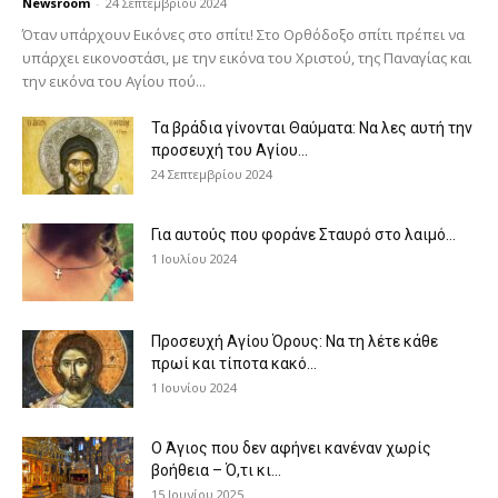
Newsroom
-
24 Σεπτεμβρίου 2024
Όταν υπάρχουν Εικόνες στο σπίτι! Στο Ορθόδοξο σπίτι πρέπει να
υπάρχει εικονοστάσι, με την εικόνα του Χριστού, της Παν­αγίας και
την εικόνα του Αγίου πού...
Τα βράδια γίνονται Θαύματα: Να λες αυτή την
προσευχή του Αγίου...
24 Σεπτεμβρίου 2024
Για αυτούς που φοράνε Σταυρό στο λαιμό…
1 Ιουλίου 2024
Προσευχή Αγίου Όρους: Να τη λέτε κάθε
πρωί και τίποτα κακό...
1 Ιουνίου 2024
Ο Άγιος που δεν αφήνει κανέναν χωρίς
βοήθεια – Ό,τι κι...
15 Ιουνίου 2025