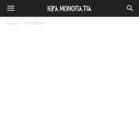
Αρχική
ΨΥΧΩΦΕΛΗ