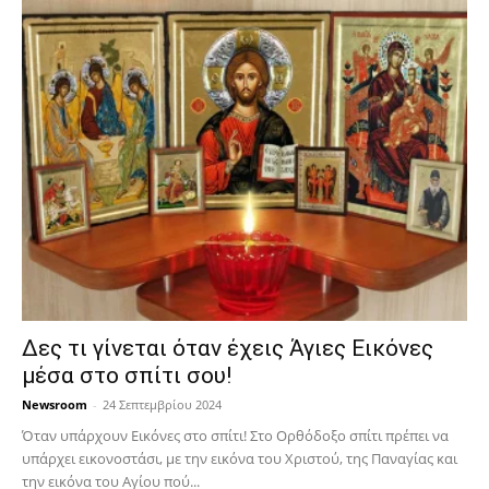
Δες τι γίνεται όταν έχεις Άγιες Εικόνες
μέσα στο σπίτι σου!
Newsroom
-
24 Σεπτεμβρίου 2024
Όταν υπάρχουν Εικόνες στο σπίτι! Στο Ορθόδοξο σπίτι πρέπει να
υπάρχει εικονοστάσι, με την εικόνα του Χριστού, της Παν­αγίας και
την εικόνα του Αγίου πού...