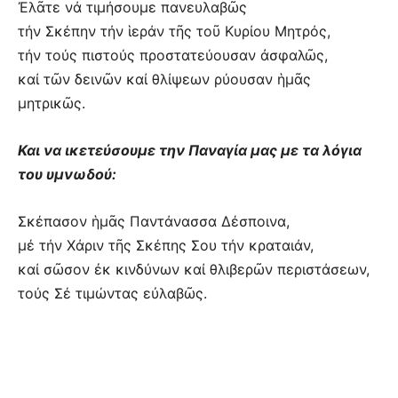
Ἐλᾶτε νά τιμήσουμε πανευλαβῶς
τήν Σκέπην τήν ἱεράν τῆς τοῦ Κυρίου Μητρός,
τήν τούς πιστούς προστατεύουσαν ἀσφαλῶς,
καί τῶν δεινῶν καί θλίψεων ρύουσαν ἡμᾶς
μητρικῶς.
Και να ικετεύσουμε την Παναγία μας με τα λόγια
του υμνωδού:
Σκέπασον ἡμᾶς Παντάνασσα Δέσποινα,
μέ τήν Χάριν τῆς Σκέπης Σου τήν κραταιάν,
καί σῶσον ἐκ κινδύνων καί θλιβερῶν περιστάσεων,
τούς Σέ τιμώντας εὐλαβῶς.