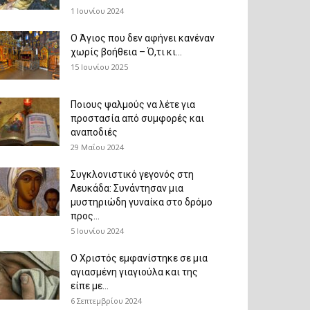
1 Ιουνίου 2024
Ο Άγιος που δεν αφήνει κανέναν
χωρίς βοήθεια – Ό,τι κι...
15 Ιουνίου 2025
Ποιους ψαλμούς να λέτε για
προστασία από συμφορές και
αναποδιές
29 Μαΐου 2024
Συγκλονιστικό γεγονός στη
Λευκάδα: Συνάντησαν μια
μυστηριώδη γυναίκα στο δρόμο
προς...
5 Ιουνίου 2024
Ο Χριστός εμφανίστηκε σε μια
αγιασμένη γιαγιούλα και της
είπε με...
6 Σεπτεμβρίου 2024