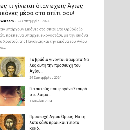
ες τι γίνεται όταν έχεις Άγιες
ικόνες μέσα στο σπίτι σου!
ewsroom
-
24 Σεπτεμβρίου 2024
αν υπάρχουν Εικόνες στο σπίτι! Στο Ορθόδοξο
ίτι πρέπει να υπάρχει εικονοστάσι, με την εικόνα
υ Χριστού, της Παν­αγίας και την εικόνα του Αγίου
ύ...
Τα βράδια γίνονται Θαύματα: Να
λες αυτή την προσευχή του
Αγίου...
24 Σεπτεμβρίου 2024
Για αυτούς που φοράνε Σταυρό
στο λαιμό…
1 Ιουλίου 2024
Προσευχή Αγίου Όρους: Να τη
λέτε κάθε πρωί και τίποτα
κακό...