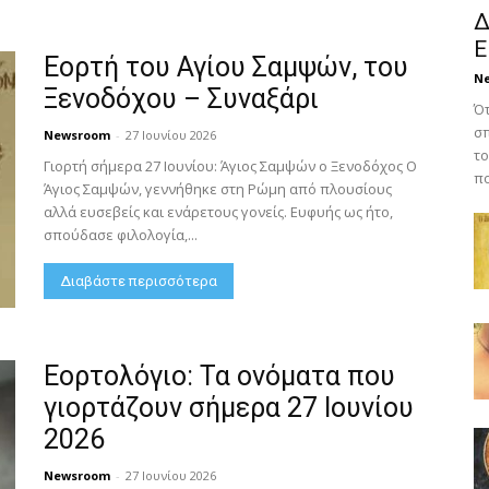
Δ
Ε
Εορτή του Αγίου Σαμψών, του
N
Ξενοδόχου – Συναξάρι
Ότ
σπ
Newsroom
-
27 Ιουνίου 2026
το
Γιορτή σήμερα 27 Ιουνίου: Άγιος Σαμψών ο Ξενοδόχος Ο
πο
Άγιος Σαμψών, γεννήθηκε στη Ρώμη από πλουσίους
αλλά ευσεβείς και ενάρετους γονείς. Ευφυής ως ήτο,
σπούδασε φιλολογία,...
Διαβάστε περισσότερα
Εορτολόγιο: Τα ονόματα που
γιορτάζουν σήμερα 27 Ιουνίου
2026
Newsroom
-
27 Ιουνίου 2026