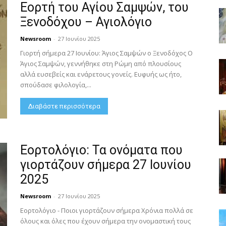
Εορτή του Αγίου Σαμψών, του
Ξενοδόχου – Αγιολόγιο
Newsroom
-
27 Ιουνίου 2025
Γιορτή σήμερα 27 Ιουνίου: Άγιος Σαμψών ο Ξενοδόχος Ο
Άγιος Σαμψών, γεννήθηκε στη Ρώμη από πλουσίους
αλλά ευσεβείς και ενάρετους γονείς. Ευφυής ως ήτο,
σπούδασε φιλολογία,...
Διαβάστε περισσότερα
Εορτολόγιο: Τα ονόματα που
γιορτάζουν σήμερα 27 Ιουνίου
2025
Newsroom
-
27 Ιουνίου 2025
Εορτολόγιο - Ποιοι γιορτάζουν σήμερα Χρόνια πολλά σε
όλους και όλες που έχουν σήμερα την ονομαστική τους