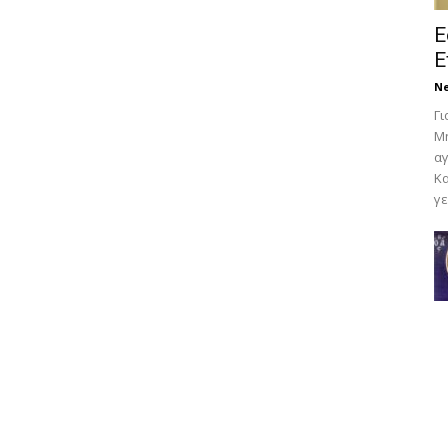
Ε
Ε
N
Γι
Μη
αγ
Κα
γε