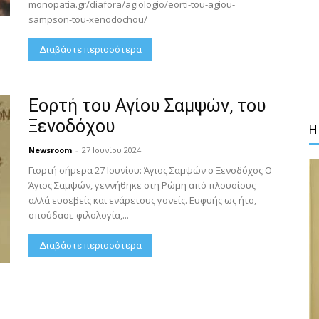
monopatia.gr/diafora/agiologio/eorti-tou-agiou-
sampson-tou-xenodochou/
Διαβάστε περισσότερα
Εορτή του Αγίου Σαμψών, του
Ξενοδόχου
Η
Newsroom
-
27 Ιουνίου 2024
Γιορτή σήμερα 27 Ιουνίου: Άγιος Σαμψών ο Ξενοδόχος Ο
Άγιος Σαμψών, γεννήθηκε στη Ρώμη από πλουσίους
αλλά ευσεβείς και ενάρετους γονείς. Ευφυής ως ήτο,
σπούδασε φιλολογία,...
Διαβάστε περισσότερα