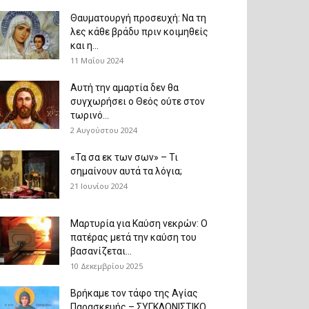
Θαυματουργή προσευχή: Να τη
λες κάθε βράδυ πριν κοιμηθείς
και η...
11 Μαΐου 2024
Αυτή την αμαρτία δεν θα
συγχωρήσει ο Θεός ούτε στον
τωρινό...
2 Αυγούστου 2024
«Τα σα εκ των σων» – Τι
σημαίνουν αυτά τα λόγια;
21 Ιουνίου 2024
Μαρτυρία για Καύση νεκρών: Ο
πατέρας μετά την καύση του
βασανίζεται...
10 Δεκεμβρίου 2025
Βρήκαμε τον τάφο της Αγίας
Παρασκευής – ΣΥΓΚΛΟΝΙΣΤΙΚΟ