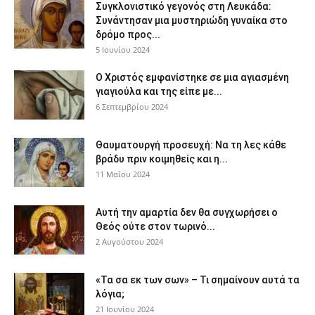
Συγκλονιστικό γεγονός στη Λευκάδα:
Συνάντησαν μια μυστηριώδη γυναίκα στο
δρόμο προς...
5 Ιουνίου 2024
Ο Χριστός εμφανίστηκε σε μια αγιασμένη
γιαγιούλα και της είπε με...
6 Σεπτεμβρίου 2024
Θαυματουργή προσευχή: Να τη λες κάθε
βράδυ πριν κοιμηθείς και η...
11 Μαΐου 2024
Αυτή την αμαρτία δεν θα συγχωρήσει ο
Θεός ούτε στον τωρινό...
2 Αυγούστου 2024
«Τα σα εκ των σων» – Τι σημαίνουν αυτά τα
λόγια;
21 Ιουνίου 2024