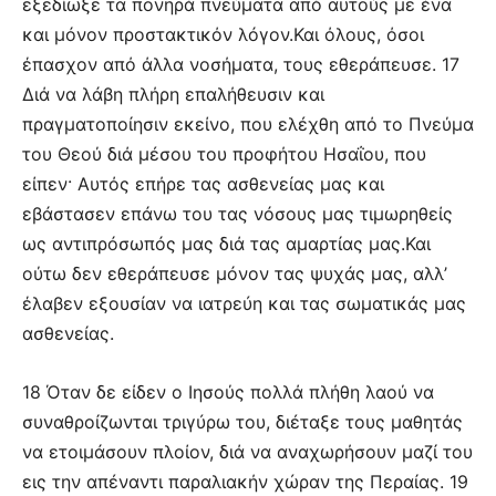
εξεδίωξε τα πονηρά πνεύματα από αυτούς με ένα
και μόνον προστακτικόν λόγον.Και όλους, όσοι
έπασχον από άλλα νοσήματα, τους εθεράπευσε. 17
Διά να λάβη πλήρη επαλήθευσιν και
πραγματοποίησιν εκείνο, που ελέχθη από το Πνεύμα
του Θεού διά μέσου του προφήτου Ησαΐου, που
είπεν· Αυτός επήρε τας ασθενείας μας και
εβάστασεν επάνω του τας νόσους μας τιμωρηθείς
ως αντιπρόσωπός μας διά τας αμαρτίας μας.Και
ούτω δεν εθεράπευσε μόνον τας ψυχάς μας, αλλ’
έλαβεν εξουσίαν να ιατρεύη και τας σωματικάς μας
ασθενείας.
18 Όταν δε είδεν ο Ιησούς πολλά πλήθη λαού να
συναθροίζωνται τριγύρω του, διέταξε τους μαθητάς
να ετοιμάσουν πλοίον, διά να αναχωρήσουν μαζί του
εις την απέναντι παραλιακήν χώραν της Περαίας. 19