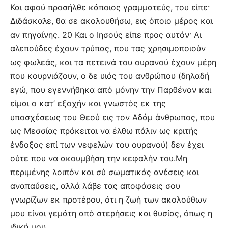
Και αφού προσήλθε κάποιος γραμματεύς, του είπε·
Διδάσκαλε, θα σε ακολουθήσω, εις όποιο μέρος και
αν πηγαίνης. 20 Και ο Ιησούς είπε προς αυτόν· Αι
αλεπούδες έχουν τρύπας, που τας χρησιμοποιούν
ως φωλεάς, και τα πετεινά του ουρανού έχουν μέρη
που κουρνιάζουν, ο δε υιός του ανθρώπου (δηλαδή
εγώ, που εγεννήθηκα από μόνην την Παρθένον και
είμαι ο κατ’ εξοχήν και γνωστός εκ της
υποσχέσεως του Θεού εις τον Αδάμ άνθρωπος, που
ως Μεσσίας πρόκειται να έλθω πάλιν ως κριτής
ένδοξος επί των νεφελών του ουρανού) δεν έχει
ούτε που να ακουμβήση την κεφαλήν του.Μη
περιμένης λοιπόν και σύ σωματικάς ανέσεις και
αναπαύσεις, αλλά λάβε τας αποφάσεις σου
γνωρίζων εκ προτέρου, ότι η ζωή των ακολούθων
μου είναι γεμάτη από στερήσεις και θυσίας, όπως η
ιδική μου.