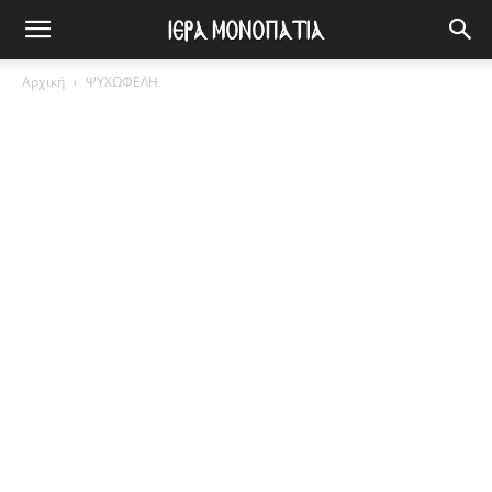
Αρχική
ΨΥΧΩΦΕΛΗ