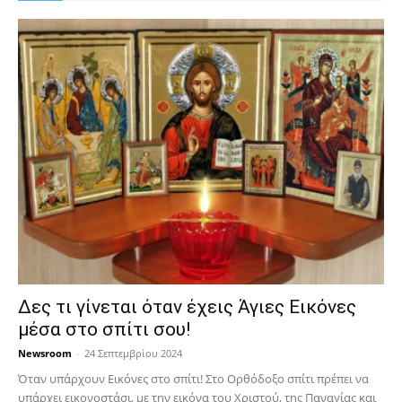
Δες τι γίνεται όταν έχεις Άγιες Εικόνες
μέσα στο σπίτι σου!
Newsroom
-
24 Σεπτεμβρίου 2024
Όταν υπάρχουν Εικόνες στο σπίτι! Στο Ορθόδοξο σπίτι πρέπει να
υπάρχει εικονοστάσι, με την εικόνα του Χριστού, της Παν­αγίας και