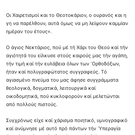
Οι Χαιρετισμοί και το Θεοτοκάριον, ο ουρανός και η
γη να παρέλθουν, αυτά όμως να μη λείψουν καμμίαν
ημέραν του έτους».
Ο άγιος Νεκτάριος, πού μέ τή Χάρι του Θεού καί τήν
αγιότητά του είλκυσε στούς καιρούς μας τήν αγάπη,
τήν τιμή καί τήν ευλάβεια όλων των ᾿Ορθοδόξων,
ήταν καί πολυγραφώτατος συγγραφεύς. Τό
αγιασμένο πνεύμα του μας άφησε συγγράμματα
θεολογικά, δογματικά, λειτουργικά καί
οικοδομητικά, πού κυκλοφορούν καί μελετώνται
από πολλούς πιστούς.
Συγχρόνως είχε καί χάρισμα ποιητικό, υμνογραφικό
καί ανύμνησε μέ αυτό πρό πάντων τήν ῾Υπεραγία