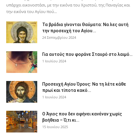
υπάρχει εικονοστάσι, με την εικόνα του Χριστού, της Παν­αγίας και
την εικόνα του Αγίου πού...
Τα βράδια γίνονται Θαύματα: Να λες αυτή
την προσευχή του Αγίου...
24 Σεπτεμβρίου 2024
Για αυτούς που φοράνε Σταυρό στο λαιμό…
1 Ιουλίου 2024
Προσευχή Αγίου Όρους: Να τη λέτε κάθε
πρωί και τίποτα κακό...
1 Ιουνίου 2024
Ο Άγιος που δεν αφήνει κανέναν χωρίς
βοήθεια – Ό,τι κι...
15 Ιουνίου 2025