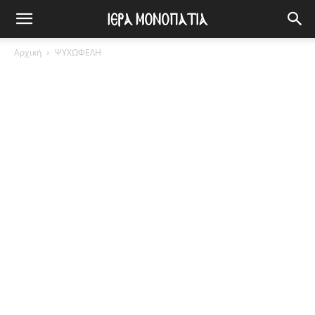
Αρχική
ΨΥΧΩΦΕΛΗ