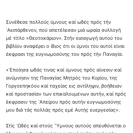
Συνέθεσε πολλούς ύμνους καί ωδές πρός τήν
᾿Αειπάρθενον, πού απετέλεσαν μιά ωραία συλλογή
μέ τίτλο «Θεοτοκάριον». Στήν εισαγωγή αυτού του
βιβλίου αναφέρει ο ίδιος ότι οι ύμνοι του αυτοί είναι
έκφρασι της ευγνωμοσύνης του πρός τήν Παναγία.
«᾿Εποίησα ωδάς τινας καί ύμνους πρός αίνεσιν καί
ανύμνησιν της Παναγίας Μητρός του Κυρίου, της
Γοργοεπηκόου καί ταχείας εις αντίληψιν, βοήθειαν
καί προστασίαν των επικαλουμένων αυτήν, καί πρός
έκφρασιν της ᾿Απείρου πρός αυτήν ευγνωμοσύνης
μου διά τάς πολλάς πρός εμέ Αυτής ευεργεσίας».
Στίς ᾿Ωδές καί στούς ῞Υμνους αυτούς απευθύνεται ο