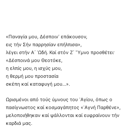
«Παναγία μου, Δέσποιν᾿ επάκουσον,
εις τήν Σήν παρρησίαν επήλπισα»,
λέγει στήν Α´ ᾿Ωδή. Καί στόν Ζ´ ῞Υμνο προσθέτει·
«Δέσποινά μου Θεοτόκε,
η ελπίς μου, η ισχύς μου,
η θερμή μου προστασία
σκέπη καί καταφυγή μου…».
Ωρισμένοι από τούς ύμνους του ῾Αγίου, όπως ο
πασίγνωστος καί κοσμαγάπητος «῾Αγνή Παρθένε»,
μελοποιήθηκαν καί ψάλλονται καί ευφραίνουν τήν
καρδιά μας.