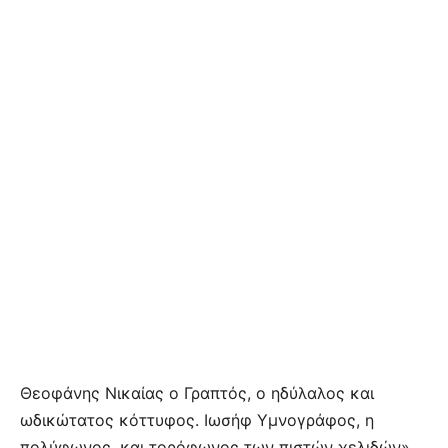
Θεοφάνης Νικαίας ο Γραπτός, ο ηδύλαλος και
ωδικώτατος κόττυφος. Ιωσήφ Υμνογράφος, η
πολύφωνος, και τορόφωνος των πιστών χελιδών».