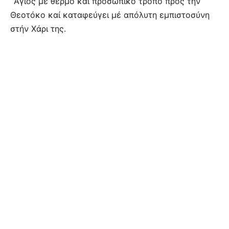
῞Αγιος μέ θερμό καί προσωπικό τρόπο πρός τήν
Θεοτόκο καί καταφεύγει μέ απόλυτη εμπιστοσύνη
στήν Χάρι της.