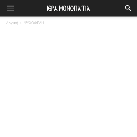
Αρχική
ΨΥΧΩΦΕΛΗ