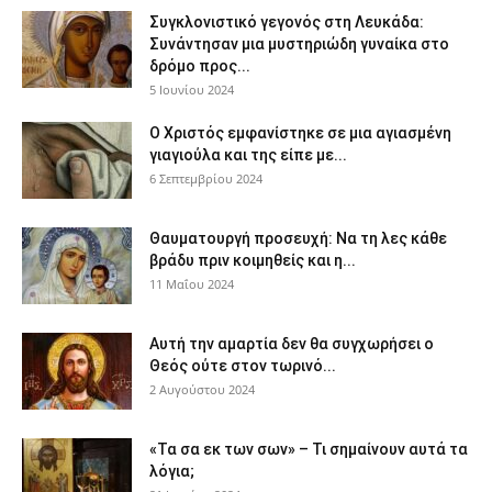
Συγκλονιστικό γεγονός στη Λευκάδα:
Συνάντησαν μια μυστηριώδη γυναίκα στο
δρόμο προς...
5 Ιουνίου 2024
Ο Χριστός εμφανίστηκε σε μια αγιασμένη
γιαγιούλα και της είπε με...
6 Σεπτεμβρίου 2024
Θαυματουργή προσευχή: Να τη λες κάθε
βράδυ πριν κοιμηθείς και η...
11 Μαΐου 2024
Αυτή την αμαρτία δεν θα συγχωρήσει ο
Θεός ούτε στον τωρινό...
2 Αυγούστου 2024
«Τα σα εκ των σων» – Τι σημαίνουν αυτά τα
λόγια;