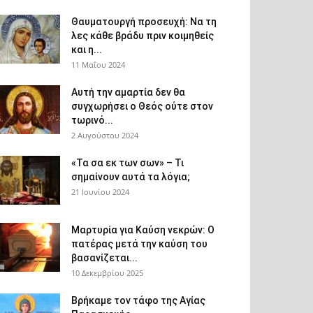
Θαυματουργή προσευχή: Να τη
λες κάθε βράδυ πριν κοιμηθείς
και η...
11 Μαΐου 2024
Αυτή την αμαρτία δεν θα
συγχωρήσει ο Θεός ούτε στον
τωρινό...
2 Αυγούστου 2024
«Τα σα εκ των σων» – Τι
σημαίνουν αυτά τα λόγια;
21 Ιουνίου 2024
Μαρτυρία για Καύση νεκρών: Ο
πατέρας μετά την καύση του
βασανίζεται...
10 Δεκεμβρίου 2025
Βρήκαμε τον τάφο της Αγίας