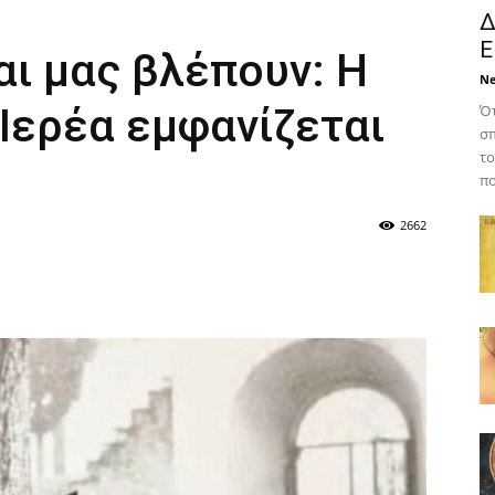
Δ
Ε
αι μας βλέπουν: Η
N
Ιερέα εμφανίζεται
Ότ
σπ
το
πο
2662