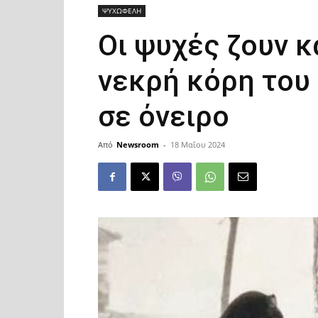
ΨΥΧΩΦΕΛΗ
Οι ψυχές ζουν κ
νεκρή κόρη του 
σε όνειρο
Από
Newsroom
-
18 Μαΐου 2024