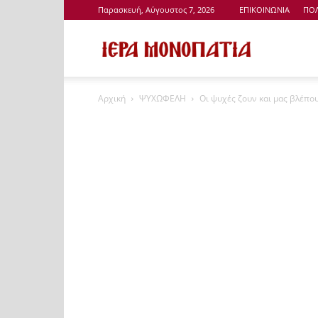
Παρασκευή, Αύγουστος 7, 2026
ΕΠΙΚΟΙΝΩΝΙΑ
ΠΟΛ
Ιερά
Αρχική
ΨΥΧΩΦΕΛΗ
Οι ψυχές ζουν και μας βλέπου
Μονοπάτια