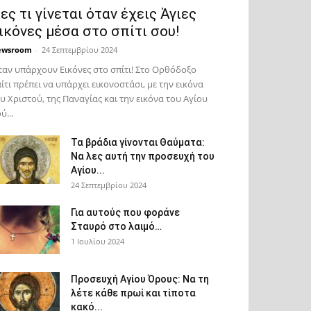
ες τι γίνεται όταν έχεις Άγιες
ικόνες μέσα στο σπίτι σου!
ewsroom
-
24 Σεπτεμβρίου 2024
αν υπάρχουν Εικόνες στο σπίτι! Στο Ορθόδοξο
ίτι πρέπει να υπάρχει εικονοστάσι, με την εικόνα
υ Χριστού, της Παν­αγίας και την εικόνα του Αγίου
ύ...
Τα βράδια γίνονται Θαύματα:
Να λες αυτή την προσευχή του
Αγίου...
24 Σεπτεμβρίου 2024
Για αυτούς που φοράνε
Σταυρό στο λαιμό…
1 Ιουλίου 2024
Προσευχή Αγίου Όρους: Να τη
λέτε κάθε πρωί και τίποτα
κακό...