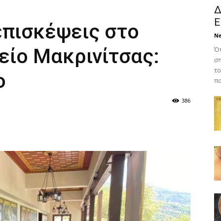
Δ
Ε
επισκέψεις στο
N
είο Μακρινίτσας:
Ότ
σπ
το
ο
πο
386