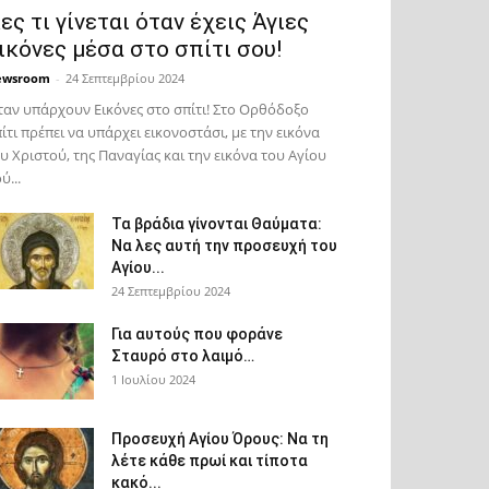
ες τι γίνεται όταν έχεις Άγιες
ικόνες μέσα στο σπίτι σου!
ewsroom
-
24 Σεπτεμβρίου 2024
αν υπάρχουν Εικόνες στο σπίτι! Στο Ορθόδοξο
ίτι πρέπει να υπάρχει εικονοστάσι, με την εικόνα
υ Χριστού, της Παν­αγίας και την εικόνα του Αγίου
ύ...
Τα βράδια γίνονται Θαύματα:
Να λες αυτή την προσευχή του
Αγίου...
24 Σεπτεμβρίου 2024
Για αυτούς που φοράνε
Σταυρό στο λαιμό…
1 Ιουλίου 2024
Προσευχή Αγίου Όρους: Να τη
λέτε κάθε πρωί και τίποτα
κακό...