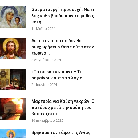
Θαυματουργή προσευχή: Να τη
λες κάθε βράδυ πριν κοιμηθείς
και η...
11 Μαΐου 2024
Αυτή την αμαρτία δεν θα
συγχωρήσει ο Θεός ούτε στον
τωρινό...
2 Αυγούστου 2024
«Τα σα εκ των σων» – Τι
σημαίνουν αυτά τα λόγια;
21 Ιουνίου 2024
Μαρτυρία για Καύση νεκρών: Ο
πατέρας μετά την καύση του
βασανίζεται...
10 Δεκεμβρίου 2025
Βρήκαμε τον τάφο της Αγίας