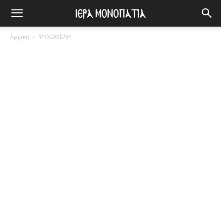
Αρχική
ΨΥΧΩΦΕΛΗ